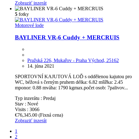
Zobraziť inzerát
5
fotky
Motorové lode
BAYLINER VR-6 Cuddy + MERCRUIS
Pražská 226, Mukařov - Praha Východ, 25162
14. júna 2021
SPORTOVNÍ KAJUTOVÁ LOĎ s oddělenou kajutou pro
WC, béžová s černým pruhem délka: 6.82 mšířka: 2.45
mponor: 0.88 mváha: 1790 kgmax.počet osob: 7palivov...
Typ inzerátu :
Predaj
Stav :
Nové
Visits :
3066
€76,345.00
(Fixná cena)
Zobraziť inzerát
1
2