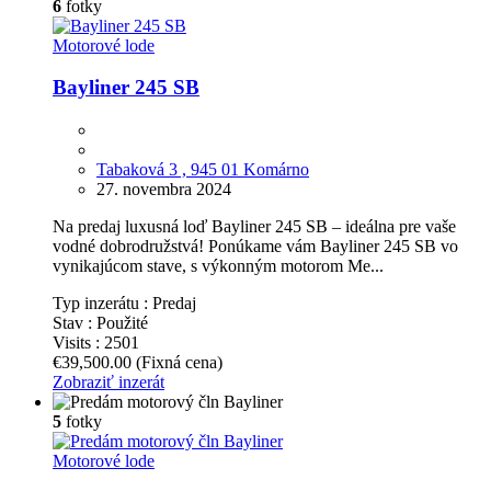
6
fotky
Motorové lode
Bayliner 245 SB
Tabaková 3 , 945 01 Komárno
27. novembra 2024
Na predaj luxusná loď Bayliner 245 SB – ideálna pre vaše
vodné dobrodružstvá! Ponúkame vám Bayliner 245 SB vo
vynikajúcom stave, s výkonným motorom Me...
Typ inzerátu :
Predaj
Stav :
Použité
Visits :
2501
€39,500.00
(Fixná cena)
Zobraziť inzerát
5
fotky
Motorové lode