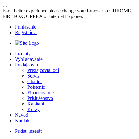
…
For a better experience please change your browser to CHROME,
FIREFOX, OPERA or Internet Explorer.
Prihlásenie
Registrácia
Inzeráty
Vyhľadávanie
Predajcovia
Predajcovia lodí
Servis
Charter
Poistenie
Financovanie
Príslušenstvo
Kapitáni
Kurzy
Návod
Kontakt
Pridať inzerát