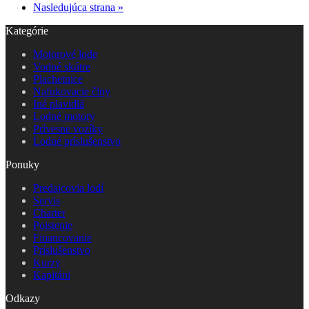
Nasledujúca strana »
Kategórie
Motorové lode
Vodné skútre
Plachetnice
Nafukovacie člny
Iné plavidlá
Lodné motory
Prívesne vozíky
Lodné príslušenstvo
Ponuky
Predajcovia lodí
Servis
Charter
Poistenie
Financovanie
Príslušenstvo
Kurzy
Kapitáni
Odkazy