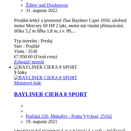
Ždírec nad Doubravou
31. augusta 2022
Prodám lehký a prostorný člun Bayliner Capri 1650, závěsný
motor Mercury 60 HP 2 takt, motor má vlastní přimazávání,
délka 5,2 m šířka 1,8 m, r.v. 89,...
Typ inzerátu :
Predaj
Stav :
Použité
Visits :
3538
€7,950.00
(Fixná cena)
Zobraziť inzerát
5
fotky
Motorové lode
BAYLINER CIERA 8 SPORT
Pražská 226, Mukařov - Praha Východ, 25162
19. augusta 2021