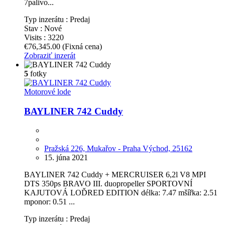
7palivo...
Typ inzerátu :
Predaj
Stav :
Nové
Visits :
3220
€76,345.00
(Fixná cena)
Zobraziť inzerát
5
fotky
Motorové lode
BAYLINER 742 Cuddy
Pražská 226, Mukařov - Praha Východ, 25162
15. júna 2021
BAYLINER 742 Cuddy + MERCRUISER 6,2l V8 MPI
DTS 350ps BRAVO III. duopropeller SPORTOVNÍ
KAJUTOVÁ LOĎRED EDITION délka: 7.47 mšířka: 2.51
mponor: 0.51 ...
Typ inzerátu :
Predaj