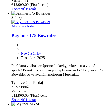
Visits :
472
€18,999.00
(Fixná cena)
Zobraziť inzerát
8
fotky
Motorové lode
Bayliner 175 Bowrider
Nové Zámky
7. októbra 2025
Perfektná voľba pre športové plavby, rekreáciu a vodné
športy! Ponúkame vám na predaj bazárovú loď Bayliner 175
Bowrider so vstavaným motorom Mercruis...
Typ inzerátu :
Predaj
Stav :
Použité
Visits :
576
€12,900.00
(Fixná cena)
Zobraziť inzerát