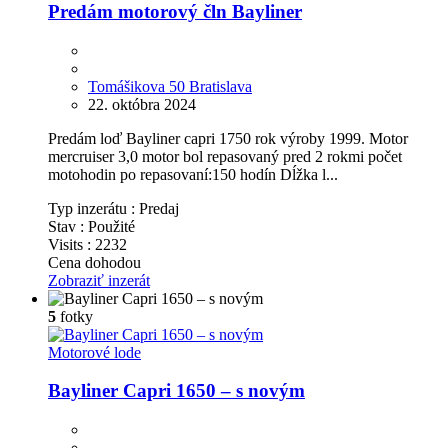
Predám motorový čln Bayliner
Tomášikova 50 Bratislava
22. októbra 2024
Predám loď Bayliner capri 1750 rok výroby 1999. Motor
mercruiser 3,0 motor bol repasovaný pred 2 rokmi počet
motohodin po repasovaní:150 hodín Dĺžka l...
Typ inzerátu :
Predaj
Stav :
Použité
Visits :
2232
Cena dohodou
Zobraziť inzerát
5
fotky
Motorové lode
Bayliner Capri 1650 – s novým