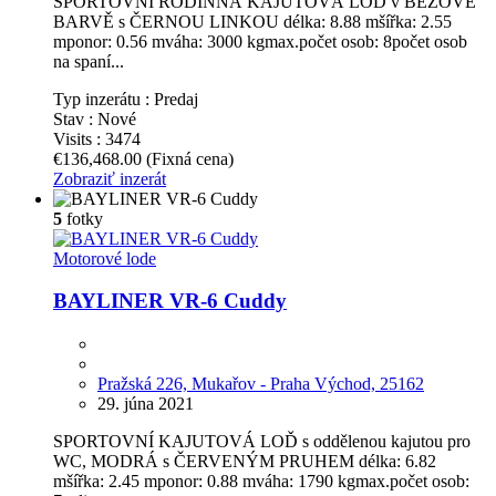
SPORTOVNÍ RODINNÁ KAJUTOVÁ LOĎ v BÉŽOVÉ
BARVĚ s ČERNOU LINKOU délka: 8.88 mšířka: 2.55
mponor: 0.56 mváha: 3000 kgmax.počet osob: 8počet osob
na spaní...
Typ inzerátu :
Predaj
Stav :
Nové
Visits :
3474
€136,468.00
(Fixná cena)
Zobraziť inzerát
5
fotky
Motorové lode
BAYLINER VR-6 Cuddy
Pražská 226, Mukařov - Praha Východ, 25162
29. júna 2021
SPORTOVNÍ KAJUTOVÁ LOĎ s oddělenou kajutou pro
WC, MODRÁ s ČERVENÝM PRUHEM délka: 6.82
mšířka: 2.45 mponor: 0.88 mváha: 1790 kgmax.počet osob: