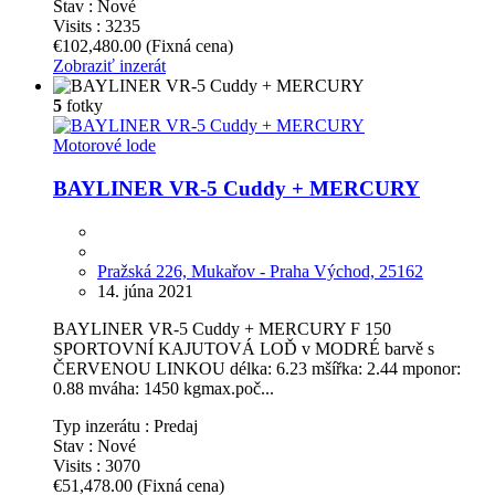
Stav :
Nové
Visits :
3235
€102,480.00
(Fixná cena)
Zobraziť inzerát
5
fotky
Motorové lode
BAYLINER VR-5 Cuddy + MERCURY
Pražská 226, Mukařov - Praha Východ, 25162
14. júna 2021
BAYLINER VR-5 Cuddy + MERCURY F 150
SPORTOVNÍ KAJUTOVÁ LOĎ v MODRÉ barvě s
ČERVENOU LINKOU délka: 6.23 mšířka: 2.44 mponor:
0.88 mváha: 1450 kgmax.poč...
Typ inzerátu :
Predaj
Stav :
Nové
Visits :
3070
€51,478.00
(Fixná cena)