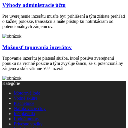
Výhody administracie účtu
Pre uverejnenie inzerátu musíte byť prihlásení a tým získate prehľad
o každej položke, transakcii a máte prístup ku notifikáciam od
potencionálnych záujemcov.
Možnosť topovania inzerátov
Topovanie inzerátu je platená služba, ktorá posúva zverejnenú
ponuku na vrchné pozicie a tým zvyšuje šancu, že si potencionálny
záujemca skôr všimne Váš inzerát.
Kategórie
Motorové lode
Vodné skútre
Plachetnice
Nafukovacie člny
Iné plavidlá
Lodné motory
Prívesne vozíky