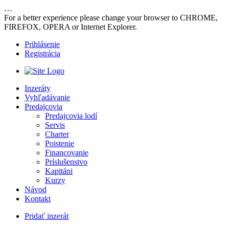
…
For a better experience please change your browser to CHROME,
FIREFOX, OPERA or Internet Explorer.
Prihlásenie
Registrácia
Inzeráty
Vyhľadávanie
Predajcovia
Predajcovia lodí
Servis
Charter
Poistenie
Financovanie
Príslušenstvo
Kapitáni
Kurzy
Návod
Kontakt
Pridať inzerát