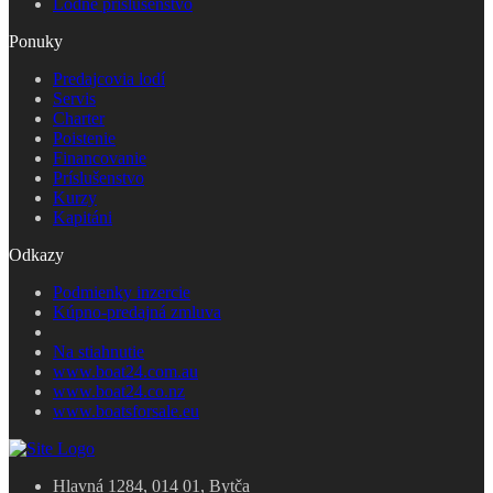
Lodné príslušenstvo
Ponuky
Predajcovia lodí
Servis
Charter
Poistenie
Financovanie
Príslušenstvo
Kurzy
Kapitáni
Odkazy
Podmienky inzercie
Kúpno-predajná zmluva
Na stiahnutie
www.boat24.com.au
www.boat24.co.nz
www.boatsforsale.eu
Hlavná 1284, 014 01, Bytča