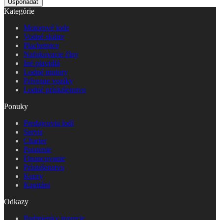
Kategórie
Motorové lode
Vodné skútre
Plachetnice
Nafukovacie člny
Iné plavidlá
Lodné motory
Prívesne vozíky
Lodné príslušenstvo
Ponuky
Predajcovia lodí
Servis
Charter
Poistenie
Financovanie
Príslušenstvo
Kurzy
Kapitáni
Odkazy
Podmienky inzercie