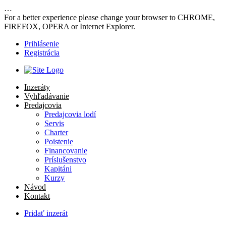
…
For a better experience please change your browser to CHROME,
FIREFOX, OPERA or Internet Explorer.
Prihlásenie
Registrácia
Inzeráty
Vyhľadávanie
Predajcovia
Predajcovia lodí
Servis
Charter
Poistenie
Financovanie
Príslušenstvo
Kapitáni
Kurzy
Návod
Kontakt
Pridať inzerát