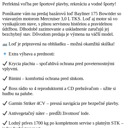
Perfektná voľba pre športové plavby, rekreáciu a vodné športy!
Ponúkame vám na predaj bazárovú loď Bayliner 175 Bowrider so
vstavaným motorom Mercruiser 3,0 L TKS. Loď aj motor sú vo
vynikajúcom stave, s plnou servisnou históriou a pravidelnou
údržbou. Dlhodobé zazimovanie a uskladnenie zaručujú jej
bezchybný stav. Dôvodom predaja je výmena na väčší model.
Loď je pripravená na obhliadku – možná okamžitá skúška!
Extra výbava a prednosti:
Krycia plachta – spoľahlivá ochrana pred poveternostnými
vplyvmi.
Bimini – komfortná ochrana pred slnkom.
Boss rádio so 4 reproduktormi a CD prehrávačom – užite si
hudbu na palube.
Garmin Striker 4CV – presná navigácia pre bezpečné plavby.
Antivegetačný náter – predĺži životnosť lode.
Lodný príves 1700 kg po kompletnom servise s platným STK –