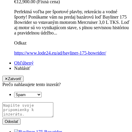
€12,900.00
(Fixná cena)
Perfektná voľba pre športové plavby, rekreáciu a vodné
športy! Ponúkame vám na predaj bazárovú loď Bayliner 175
Bowrider so vstavaným motorom Mercruiser 3,0 L TKS. Loď
aj motor sú vo vynikajúcom stave, s plnou servisnou históriou
a pravidelnou údržbo...
Odkaz
https://www.lode24.eu/ad/bayliner-175-bowrider/
Obľúbený
Nahlásiť
✕
Zatvoriť
Prečo nahlasujete tento inzerát?
Odoslať