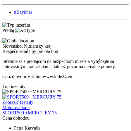
#Bayliner
Predaj
Slovensko
,
Nitriansky kraj
Bezpečnostné tipy pre obchod
Stretnite sa s predajcom na bezpečnom mieste
a v
yhýbajte sa
hotovostným transakciám a taktiež
p
ozor na nereálne ponuky.
s pozdravom Váš tím www.lode24.eu
Top inzeráty
Zobraziť Detaily
Motorové lode
SPORT500 +MERCURY 75
Cena dohodou
Petra Karvaša