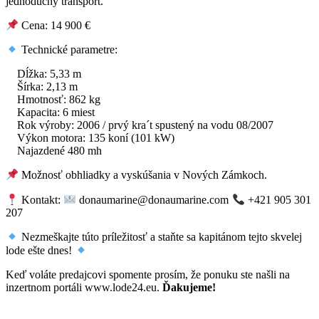
jednoduchý transport.
Cena: 14 900 €
Technické parametre:
Dĺžka: 5,33 m
Šírka: 2,13 m
Hmotnosť: 862 kg
Kapacita: 6 miest
Rok výroby: 2006 / prvý kra´t spustený na vodu 08/2007
Výkon motora: 135 koní (101 kW)
Najazdené 480 mh
Možnosť obhliadky a vyskúšania v Nových Zámkoch.
Kontakt:
donaumarine@donaumarine.com
+421 905 301
207
Nezmeškajte túto príležitosť a staňte sa kapitánom tejto skvelej
lode ešte dnes!
Keď voláte predajcovi spomente prosím, že ponuku ste našli na
inzertnom portáli www.lode24.eu.
Ďakujeme!