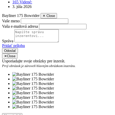
165 Videné:
3. júla 2026
Bayliner 175 Bowrider
✕
Close
Vaše meno
Vaša e-mailová adresa
Správa
Pridať prílohu
Odoslať
✕
Close
Usporiadajte svoje obrázky pre inzerát.
Prvý obrázok je zároveň hlavným obrázkom inzerátu.