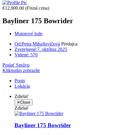
€12,900.00
(Fixná cena)
Bayliner 175 Bowrider
Motorové lode
Od:
Petra Mihajlovičová
Predajca
Zverejnené:
7. októbra 2025
Videné:
570
Poslať Správu
Kliknutím zobrazíte
Popis
Lokácia
Zdielať
✕
Close
Zdielať
Bayliner 175 Bowrider