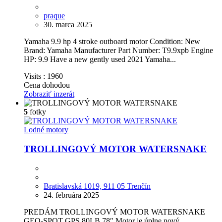
praque
30. marca 2025
Yamaha 9.9 hp 4 stroke outboard motor Condition: New
Brand: Yamaha Manufacturer Part Number: T9.9xpb Engine
HP: 9.9 Have a new gently used 2021 Yamaha...
Visits :
1960
Cena dohodou
Zobraziť inzerát
5
fotky
Lodné motory
TROLLINGOVÝ MOTOR WATERSNAKE
Bratislavská 1019, 911 05 Trenčín
24. februára 2025
PREDÁM TROLLINGOVÝ MOTOR WATERSNAKE
GEO-SPOT GPS 80LB 78″ Motor je úplne nový,