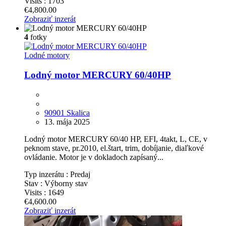
Visits :
1703
€4,800.00
Zobraziť inzerát
4
fotky
Lodné motory
Lodný motor MERCURY 60/40HP
90901 Skalica
13. mája 2025
Lodný motor MERCURY 60/40 HP, EFI, 4takt, L, CE, v
peknom stave, pr.2010, el.štart, trim, dobíjanie, diaľkové
ovládanie. Motor je v dokladoch zapísaný...
Typ inzerátu :
Predaj
Stav :
Výborny stav
Visits :
1649
€4,600.00
Zobraziť inzerát