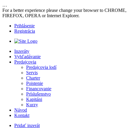
…
For a better experience please change your browser to CHROME,
FIREFOX, OPERA or Internet Explorer.
Prihlásenie
Registrácia
Inzeráty
Vyhľadávanie
Predajcovia
Predajcovia lodí
Servis
Charter
Poistenie
Financovanie
Príslušenstvo
Kapitáni
Kurzy
Návod
Kontakt
Pridať inzerát