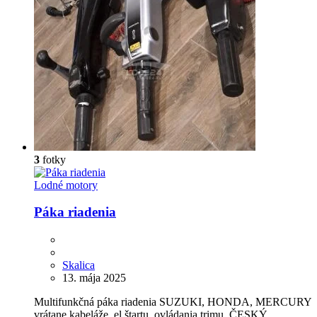
3
fotky
Lodné motory
Páka riadenia
Skalica
13. mája 2025
Multifunkčná páka riadenia SUZUKI, HONDA, MERCURY
vrátane kabeláže, el.štartu, ovládania trimu. ČESKÝ