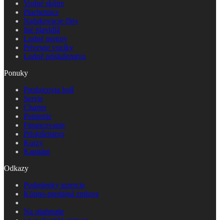
Vodné skútre
Plachetnice
Nafukovacie člny
Iné plavidlá
Lodné motory
Prívesne vozíky
Lodné príslušenstvo
Ponuky
Predajcovia lodí
Servis
Charter
Poistenie
Financovanie
Príslušenstvo
Kurzy
Kapitáni
Odkazy
Podmienky inzercie
Kúpno-predajná zmluva
Na stiahnutie