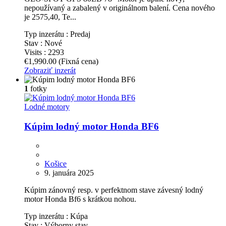
nepoužívaný a zabalený v originálnom balení. Cena nového
je 2575,40, Te...
Typ inzerátu :
Predaj
Stav :
Nové
Visits :
2293
€1,990.00
(Fixná cena)
Zobraziť inzerát
1
fotky
Lodné motory
Kúpim lodný motor Honda BF6
Košice
9. januára 2025
Kúpim zánovný resp. v perfektnom stave závesný lodný
motor Honda Bf6 s krátkou nohou.
Typ inzerátu :
Kúpa
Stav :
Výborny stav