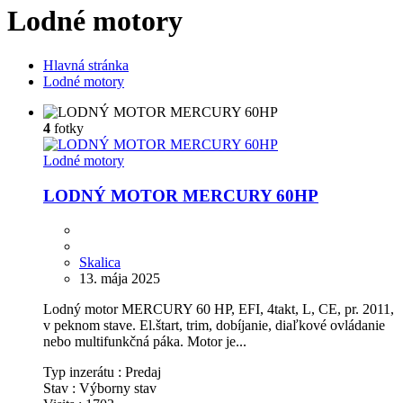
Lodné motory
Hlavná stránka
Lodné motory
4
fotky
Lodné motory
LODNÝ MOTOR MERCURY 60HP
Skalica
13. mája 2025
Lodný motor MERCURY 60 HP, EFI, 4takt, L, CE, pr. 2011,
v peknom stave. El.štart, trim, dobíjanie, diaľkové ovládanie
nebo multifunkčná páka. Motor je...
Typ inzerátu :
Predaj
Stav :
Výborny stav