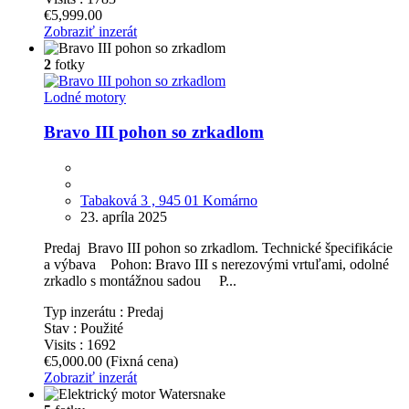
€5,999.00
Zobraziť inzerát
2
fotky
Lodné motory
Bravo III pohon so zrkadlom
Tabaková 3 , 945 01 Komárno
23. apríla 2025
Predaj Bravo III pohon so zrkadlom. Technické špecifikácie
a výbava Pohon: Bravo III s nerezovými vrtuľami, odolné
zrkadlo s montážnou sadou P...
Typ inzerátu :
Predaj
Stav :
Použité
Visits :
1692
€5,000.00
(Fixná cena)
Zobraziť inzerát