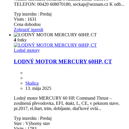
TELEFON: 00420 608070180, seckap@seznam.cz K odb...
Typ inzerátu :
Predaj
Visits :
1631
Cena dohodou
Zobraziť inzerát
4
fotky
Lodné motory
LODNÝ MOTOR MERCURY 60HP, CT
Skalica
13. mája 2025
Lodný motor MERCURY 60 HP, Command Thrust –
zosilnená převodovka, EFI, 4takt, L, CE, v peknom stave,
pr.2017, el.štart, trim, dobíjanie, diaľkové ovlá...
Typ inzerátu :
Predaj
Stav :
Výborny stav
Visits :
1783