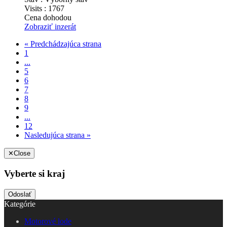
Visits :
1767
Cena dohodou
Zobraziť inzerát
« Predchádzajúca strana
1
...
5
6
7
8
9
...
12
Nasledujúca strana »
✕
Close
Vyberte si kraj
Odoslať
Kategórie
Motorové lode