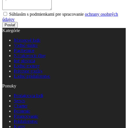
Súhlasím s podmienkami pre spracovanie
ochrany osobných
údajov
Poslať
Kategórie
Motorové lode
Vodné skútre
Plachetnice
Nafukovacie člny
Iné plavidlá
Lodné motory
Prívesne vozíky
Lodné príslušenstvo
Ponuky
Predajcovia lodí
Servis
Charter
Poistenie
Financovanie
Príslušenstvo
Kurzy