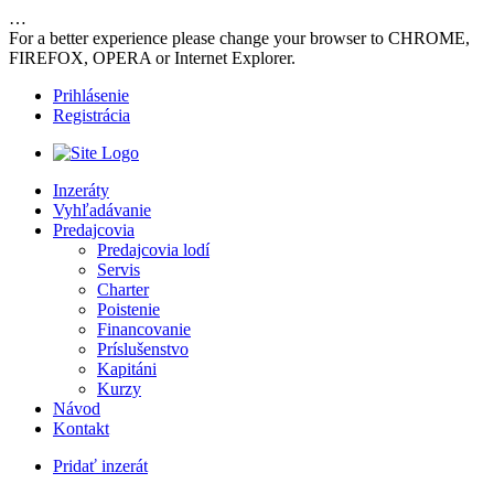
…
For a better experience please change your browser to CHROME,
FIREFOX, OPERA or Internet Explorer.
Prihlásenie
Registrácia
Inzeráty
Vyhľadávanie
Predajcovia
Predajcovia lodí
Servis
Charter
Poistenie
Financovanie
Príslušenstvo
Kapitáni
Kurzy
Návod
Kontakt
Pridať inzerát