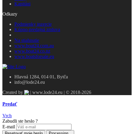
Kapitáni
Odkazy
Podmienky inzercie
Kúpno-predajná zmluva
Na stiahnutie
www.boat24.com.au
www.boat24.co.nz
www.boatsforsale.eu
Hlavná 1284, 014 01, Bytča
info@lode24.eu
Created by
| www.lode24.eu | © 2018-2026
Predať
Vrch
Zabudli ste heslo ?
E-mail
Resetovať moje heslo
Processing...