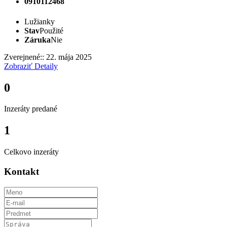
0910112468
Lužianky
Stav
Použité
Záruka
Nie
Zverejnené:: 22. mája 2025
Zobraziť Detaily
0
Inzeráty predané
1
Celkovo inzeráty
Kontakt