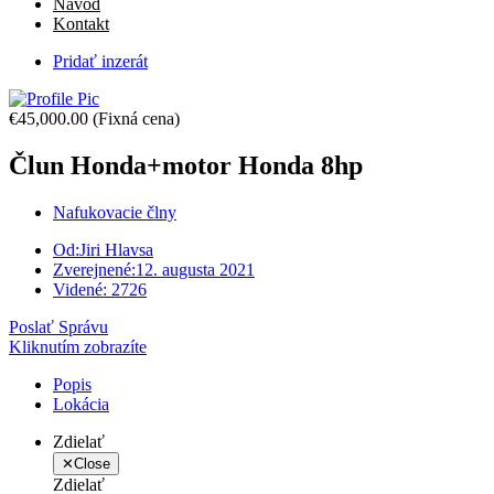
Návod
Kontakt
Pridať inzerát
€45,000.00
(Fixná cena)
Člun Honda+motor Honda 8hp
Nafukovacie člny
Od:
Jiri Hlavsa
Zverejnené:
12. augusta 2021
Videné:
2726
Poslať Správu
Kliknutím zobrazíte
Popis
Lokácia
Zdielať
✕
Close
Zdielať