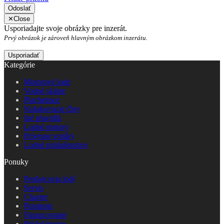
Odoslať
✕
Close
Usporiadajte svoje obrázky pre inzerát.
Prvý obrázok je zároveň hlavným obrázkom inzerátu.
Kategórie
Motorové lode
Vodné skútre
Plachetnice
Nafukovacie člny
Iné plavidlá
Lodné motory
Prívesne vozíky
Lodné príslušenstvo
Ponuky
Predajcovia lodí
Servis
Charter
Poistenie
Financovanie
Príslušenstvo