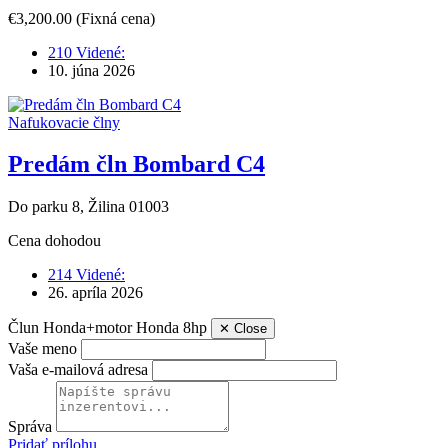
€3,200.00
(Fixná cena)
210 Videné:
10. júna 2026
Nafukovacie člny
Predám čln Bombard C4
Do parku 8, Žilina 01003
Cena dohodou
214 Videné:
26. apríla 2026
Člun Honda+motor Honda 8hp
✕
Close
Vaše meno
Vaša e-mailová adresa
Správa
Pridať prílohu