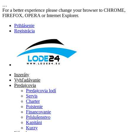
…
For a better experience please change your browser to CHROME,
FIREFOX, OPERA or Internet Explorer.
Prihlásenie
Registrácia
Inzeráty
Vyhľadávanie
Predajcovia
Predajcovia lodí
Servis
Charter
Poistenie
Financovanie
Príslušenstvo
Kapitáni
Kurzy