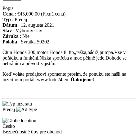
Popis
Cena
:
€45,000.00
(Fixná cena)
Typ
:
Predaj
Dátum
:
12. augusta 2021
Stav
:
Výborny stav
Záruka
:
Nie
Poloha
:
Svratka 59202
Člun Honda 300,motor Honda 8 hp,,taška,nádrž,pumpa.Vse v
pořádku a funkční.Nizka spotřeba a moc pěkně jede.Dohode se
nebráním a převod zajistím.
Keď voláte predajcovi spomente prosím, že ponuku ste našli na
inzertnom portáli www.lode24.eu.
Ďakujeme!
Predaj
Česko
Bezpečnostné tipy pre obchod