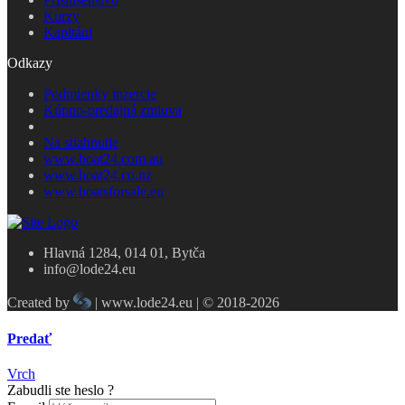
Kurzy
Kapitáni
Odkazy
Podmienky inzercie
Kúpno-predajná zmluva
Na stiahnutie
www.boat24.com.au
www.boat24.co.nz
www.boatsforsale.eu
Hlavná 1284, 014 01, Bytča
info@lode24.eu
Created by
| www.lode24.eu | © 2018-2026
Predať
Vrch
Zabudli ste heslo ?