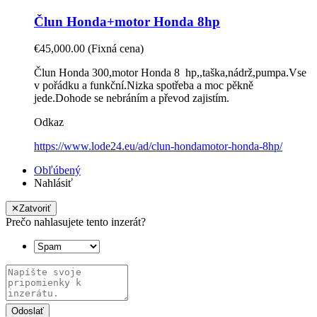
Člun Honda+motor Honda 8hp
€45,000.00
(Fixná cena)
Člun Honda 300,motor Honda 8 hp,,taška,nádrž,pumpa.Vse
v pořádku a funkční.Nizka spotřeba a moc pěkně
jede.Dohode se nebráním a převod zajistím.
Odkaz
https://www.lode24.eu/ad/clun-hondamotor-honda-8hp/
Obľúbený
Nahlásiť
✕
Zatvoriť
Prečo nahlasujete tento inzerát?
Odoslať