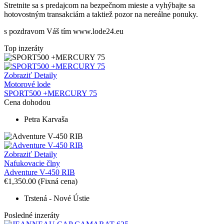
Stretnite sa s predajcom na bezpečnom mieste
a v
yhýbajte sa
hotovostným transakciám a taktiež
p
ozor na nereálne ponuky.
s pozdravom Váš tím www.lode24.eu
Top inzeráty
Zobraziť Detaily
Motorové lode
SPORT500 +MERCURY 75
Cena dohodou
Petra Karvaša
Zobraziť Detaily
Nafukovacie člny
Adventure V-450 RIB
€1,350.00
(Fixná cena)
Trstená - Nové Ústie
Posledné inzeráty