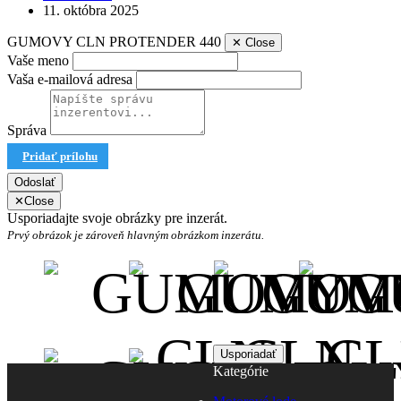
11. októbra 2025
GUMOVY CLN PROTENDER 440
✕
Close
Vaše meno
Vaša e-mailová adresa
Správa
Pridať prílohu
Odoslať
✕
Close
Usporiadajte svoje obrázky pre inzerát.
Prvý obrázok je zároveň hlavným obrázkom inzerátu.
Kategórie