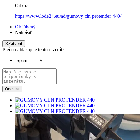
Odkaz
https://www.lode24.eu/ad/gumovy-cln-protender-440/
Obľúbený
Nahlásiť
✕
Zatvoriť
Prečo nahlasujete tento inzerát?
Odoslať