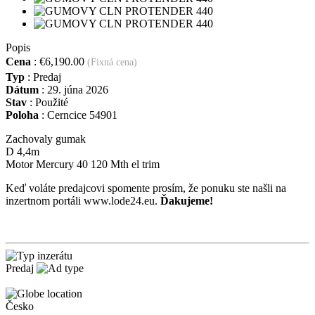
Popis
Cena
:
€6,190.00
(Fixná cena)
Typ
:
Predaj
Dátum
:
29. júna 2026
Stav
:
Použité
Poloha
:
Cerncice 54901
Zachovaly gumak
D 4,4m
Motor Mercury 40 120 Mth el trim
Keď voláte predajcovi spomente prosím, že ponuku ste našli na
inzertnom portáli www.lode24.eu.
Ďakujeme!
Predaj
Česko