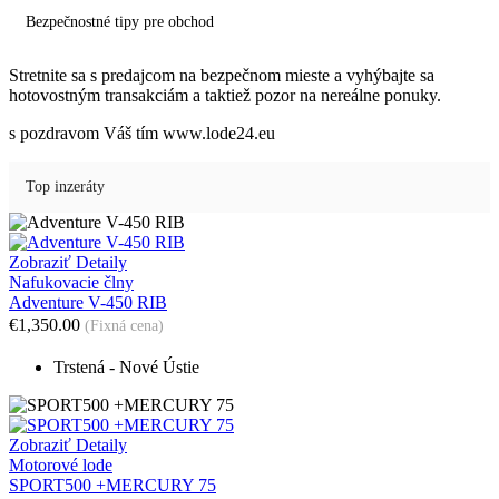
Bezpečnostné tipy pre obchod
Stretnite sa s predajcom na bezpečnom mieste
a v
yhýbajte sa
hotovostným transakciám a taktiež
p
ozor na nereálne ponuky.
s pozdravom Váš tím www.lode24.eu
Top inzeráty
Zobraziť Detaily
Nafukovacie člny
Adventure V-450 RIB
€1,350.00
(Fixná cena)
Trstená - Nové Ústie
Zobraziť Detaily
Motorové lode
SPORT500 +MERCURY 75