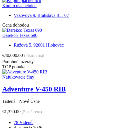
Kúpim plachetnicu
Vazovova 9, Bratislava 811 07
Cena dohodou
Darekco Texas 690
Ružová 5, 92001 Hlohovec
€40,000.00
(Fixná cena)
Podobné inzeráty
TOP ponuka
Nafukovacie člny
Adventure V-450 RIB
Trstená - Nové Ústie
€1,350.00
(Fixná cena)
78 Videné:
4. augusta 2026