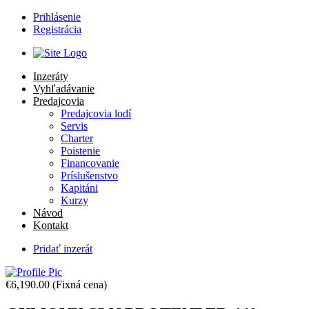
Prihlásenie
Registrácia
Inzeráty
Vyhľadávanie
Predajcovia
Predajcovia lodí
Servis
Charter
Poistenie
Financovanie
Príslušenstvo
Kapitáni
Kurzy
Návod
Kontakt
Pridať inzerát
€6,190.00
(Fixná cena)