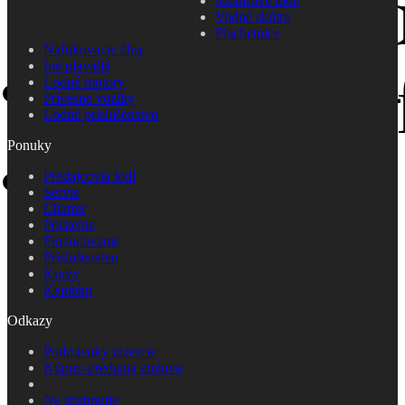
Motorové lode
Vodné skútre
Plachetnice
Nafukovacie člny
Iné plavidlá
Lodné motory
Prívesne vozíky
Lodné príslušenstvo
Ponuky
Predajcovia lodí
Servis
Charter
Poistenie
Financovanie
Príslušenstvo
Kurzy
Kapitáni
Odkazy
Podmienky inzercie
Kúpno-predajná zmluva
Na stiahnutie