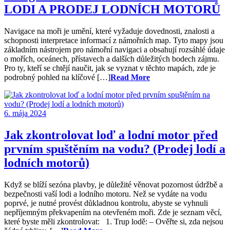
LODI A PRODEJ LODNÍCH MOTORŮ
Navigace na moři je umění, které vyžaduje dovednosti, znalosti a
schopnosti interpretace informací z námořních map. Tyto mapy jsou
základním nástrojem pro námořní navigaci a obsahují rozsáhlé údaje
o mořích, oceánech, přístavech a dalších důležitých bodech zájmu.
Pro ty, kteří se chtějí naučit, jak se vyznat v těchto mapách, zde je
podrobný pohled na klíčové […]
Read More
6. mája 2024
Jak zkontrolovat loď a lodní motor před
prvním spuštěním na vodu? (Prodej lodí a
lodních motorů)
Když se blíží sezóna plavby, je důležité věnovat pozornost údržbě a
bezpečnosti vaší lodi a lodního motoru. Než se vydáte na vodu
poprvé, je nutné provést důkladnou kontrolu, abyste se vyhnuli
nepříjemným překvapením na otevřeném moři. Zde je seznam věcí,
které byste měli zkontrolovat: 1. Trup lodě: – Ověřte si, zda nejsou