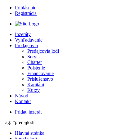
Prihlásenie
Registrácia
Inzeráty
Vyhľadávanie
Predajcovia
Predajcovia lodí
Servis
Charter
Poistenie
Financovanie
Príslušenstvo
Kapitáni
Kurzy
Návod
Kontakt
Pridať inzerát
Tag: #predajlodi
Hlavná stránka
#predajlodi