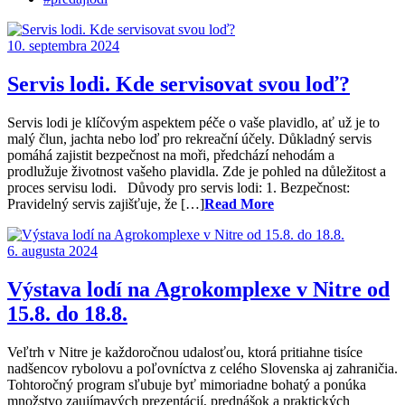
10. septembra 2024
Servis lodi. Kde servisovat svou loď?
Servis lodi je klíčovým aspektem péče o vaše plavidlo, ať už je to
malý člun, jachta nebo loď pro rekreační účely. Důkladný servis
pomáhá zajistit bezpečnost na moři, předchází nehodám a
prodlužuje životnost vašeho plavidla. Zde je pohled na důležitost a
proces servisu lodi. Důvody pro servis lodi: 1. Bezpečnost:
Pravidelný servis zajišťuje, že […]
Read More
6. augusta 2024
Výstava lodí na Agrokomplexe v Nitre od
15.8. do 18.8.
Veľtrh v Nitre je každoročnou udalosťou, ktorá pritiahne tisíce
nadšencov rybolovu a poľovníctva z celého Slovenska aj zahraničia.
Tohtoročný program sľubuje byť mimoriadne bohatý a ponúka
množstvo zaujímavých prezentácií, prednášok a praktických