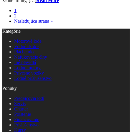
žádné trhliny, […]
Read More
1
2
Nasledujúca strana »
Kategórie
Motorové lode
Vodné skútre
Plachetnice
Nafukovacie člny
Iné plavidlá
Lodné motory
Prívesne vozíky
Lodné príslušenstvo
Ponuky
Predajcovia lodí
Servis
Charter
Poistenie
Financovanie
Príslušenstvo
Kurzy