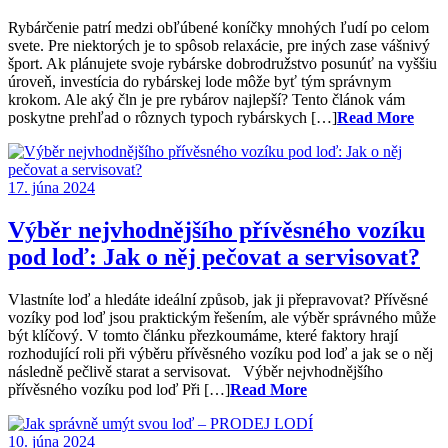
Rybárčenie patrí medzi obľúbené koníčky mnohých ľudí po celom
svete. Pre niektorých je to spôsob relaxácie, pre iných zase vášnivý
šport. Ak plánujete svoje rybárske dobrodružstvo posunúť na vyššiu
úroveň, investícia do rybárskej lode môže byť tým správnym
krokom. Ale aký čln je pre rybárov najlepší? Tento článok vám
poskytne prehľad o rôznych typoch rybárskych […]
Read More
17. júna 2024
Výběr nejvhodnějšího přívěsného vozíku
pod loď: Jak o něj pečovat a servisovat?
Vlastníte loď a hledáte ideální způsob, jak ji přepravovat? Přívěsné
vozíky pod loď jsou praktickým řešením, ale výběr správného může
být klíčový. V tomto článku přezkoumáme, které faktory hrají
rozhodující roli při výběru přívěsného vozíku pod loď a jak se o něj
následně pečlivě starat a servisovat. Výběr nejvhodnějšího
přívěsného vozíku pod loď Při […]
Read More
10. júna 2024