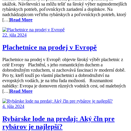
ukážok. Návštevníci sa môžu tešiť na široký výber najmodernejších
rybárskych potrieb, poľovníckych zariadení a doplnkov. Na
nadchádzajúcom veľtrhu rybárskych a poľovníckych potrieb, ktorý
[…]
Read More
22. júla 2024
Plachetnice na prodej v Evropě
Plachetnice na prodej v Evropě: objevte široký výběr plachetnic z
celé Evropy Plachtění, s jeho romantickým duchem a
dobrodružným vzduchem, si zachovává fascinaci iv moderní době.
Pro ty, kteří touží po vlastní plachetnici a dobrodružství na
evropských vodách, je na trhu řada možností. Rozmanitost
nabídky: Evropa je domovem různých vodních cest, od malebných
[…]
Read More
4. júla 2024
Rybárske lode na predaj: Aký čln pre
rybárov je najlepší?