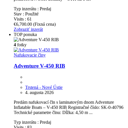
Typ inzerátu :
Predaj
Stav :
Použité
Visits :
61
€6,700.00
(Fixná cena)
Zobraziť inzerát
TOP ponuka
4
fotky
Nafukovacie člny
Adventure V-450 RIB
Trstená - Nové Ústie
4. augusta 2026
Predám nafukovací čln s laminatovým dnom Adventure
Inflatable Boats – V-450 RIB Registračné číslo: SK-0-40796
Technické parametre člnu: Dĺžka: 4,50 m ...
Typ inzerátu :
Predaj
Visits :
83