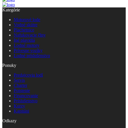
Kategórie
Motorové lode
Vodné skútre
Plachetnice
Nafukovacie člny
Iné plavidlá
Lodné motory
Prívesne vozíky
Lodné príslušenstvo
Ponuky
Predajcovia lodí
Servis
Charter
Poistenie
Financovanie
Príslušenstvo
Kurzy
Kapitáni
Odkazy