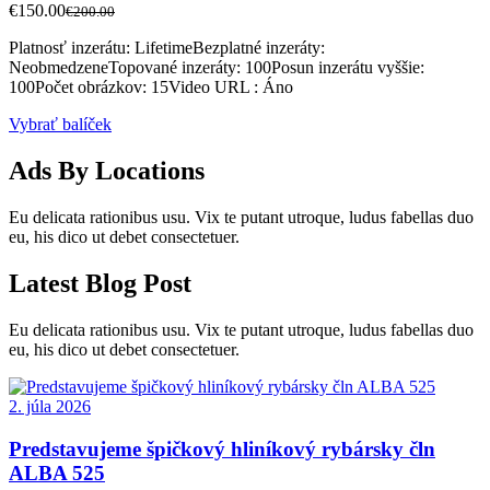
€
150.00
€200.00
Platnosť inzerátu: Lifetime
Bezplatné inzeráty:
Neobmedzene
Topované inzeráty: 100
Posun inzerátu vyššie:
100
Počet obrázkov: 15
Video URL : Áno
Vybrať balíček
Ads
By
Locations
Eu delicata rationibus usu. Vix te putant utroque, ludus fabellas duo
eu, his dico ut debet consectetuer.
Latest
Blog
Post
Eu delicata rationibus usu. Vix te putant utroque, ludus fabellas duo
eu, his dico ut debet consectetuer.
2. júla 2026
Predstavujeme špičkový hliníkový rybársky čln
ALBA 525