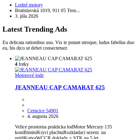
Lodné motory
Bratislavská 1019, 911 05 Tren...
3. júla 2026
Latest
Trending
Ads
Eu delicata rationibus usu. Vix te putant utroque, ludus fabellas duo
eu, his dico ut debet consectetuer.
4
fotky
Motorové lode
JEANNEAU CAP CAMARAT 625
Cerncice 54901
4. augusta 2026
Velice prostorna prakticka lodMotor Mercury 135
koniBiminiKryci plachtaRozkladaci sezeni na
pridiKotvaWCCR doklady + STK na 5 let