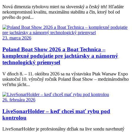
Nová dimenzia rybolovu mieri na slovenský a český trh! Hľadáte
nekompromisnú kvalitu, maximálnu stabilitu a čln, ktorý bol od
prvého do posl...
23. marca 2026
Poland Boat Show 2026 a Boat Technica –
komplexné podujatie pre jachtársky a námorný
technologický priemysel
V dňoch 8. – 11. októbra 2026 sa na výstavisku Ptak Warsaw Expo
uskutoční 10. výročný ročník Poland Boat Show – medzinárodného
veľtrhu jácht...
26. februára 2026
LiveSonarHolder – keď chceš mať rybu pod
kontrolou
LiveSonarHolder je profesionálny držiak na live sondu navrhnutý