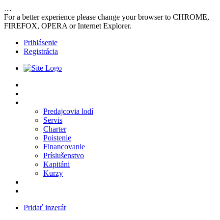
…
For a better experience please change your browser to CHROME,
FIREFOX, OPERA or Internet Explorer.
Prihlásenie
Registrácia
Inzeráty
Vyhľadávanie
Predajcovia
Predajcovia lodí
Servis
Charter
Poistenie
Financovanie
Príslušenstvo
Kapitáni
Kurzy
Návod
Kontakt
Pridať inzerát