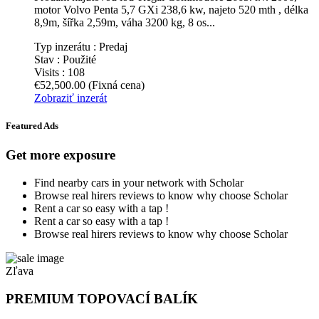
motor Volvo Penta 5,7 GXi 238,6 kw, najeto 520 mth , délka
8,9m, šířka 2,59m, váha 3200 kg, 8 os...
Typ inzerátu :
Predaj
Stav :
Použité
Visits :
108
€52,500.00
(Fixná cena)
Zobraziť inzerát
Featured Ads
Get more exposure
Find nearby cars in your network with Scholar
Browse real hirers reviews to know why choose Scholar
Rent a car so easy with a tap !
Rent a car so easy with a tap !
Browse real hirers reviews to know why choose Scholar
Zľava
PREMIUM TOPOVACÍ BALÍK