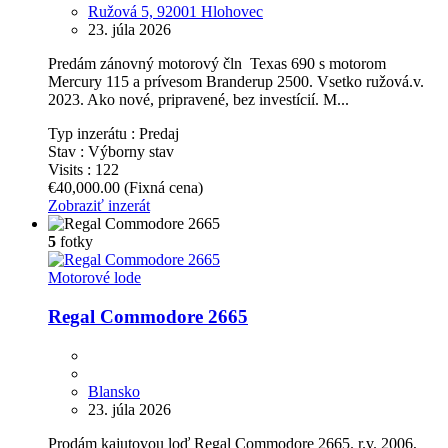
Ružová 5, 92001 Hlohovec
23. júla 2026
Predám zánovný motorový čln Texas 690 s motorom
Mercury 115 a prívesom Branderup 2500. Vsetko ružová.v.
2023. Ako nové, pripravené, bez investícií. M...
Typ inzerátu :
Predaj
Stav :
Výborny stav
Visits :
122
€40,000.00
(Fixná cena)
Zobraziť inzerát
5
fotky
Motorové lode
Regal Commodore 2665
Blansko
23. júla 2026
Prodám kajutovou loď Regal Commodore 2665. r.v. 2006,