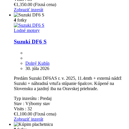
€1,350.00
(Fixná cena)
Zobraziť inzerát
4
fotky
Lodné motory
Suzuki DF6 S
Dolný Kubín
30. júla 2026
Predám Suzuki DF6AS r. v. 2025, 11.4mth + externá nádrž
Suzuki + náhradná vrtuľa stúpanie 6palcov. Kúpené na
Slovensku a jazdný iba na Oravskej priehrade.
Typ inzerátu :
Predaj
Stav :
Výborny stav
Visits :
32
€1,100.00
(Fixná cena)
Zobraziť inzerát