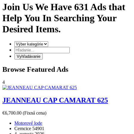
Join Us We Have
631
Ads that
Help You
In Searching
Your
Desired Items.
Vyhľadávanie
Browse
Featured
Ads
4
JEANNEAU CAP CAMARAT 625
€6,700.00
(Fixná cena)
Motorové lode
Cerncice 54901
4. augusta 2026