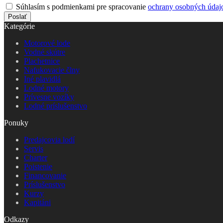
Súhlasím s podmienkami pre spracovanie
ochrany osobných údaj
Poslať
Kategórie
Motorové lode
Vodné skútre
Plachetnice
Nafukovacie člny
Iné plavidlá
Lodné motory
Prívesne vozíky
Lodné príslušenstvo
Ponuky
Predajcovia lodí
Servis
Charter
Poistenie
Financovanie
Príslušenstvo
Kurzy
Kapitáni
Odkazy