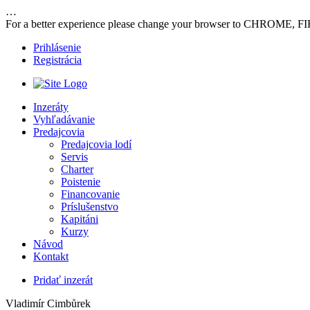
…
For a better experience please change your browser to CHROME, F
Prihlásenie
Registrácia
Inzeráty
Vyhľadávanie
Predajcovia
Predajcovia lodí
Servis
Charter
Poistenie
Financovanie
Príslušenstvo
Kapitáni
Kurzy
Návod
Kontakt
Pridať inzerát
Vladimír Cimbůrek