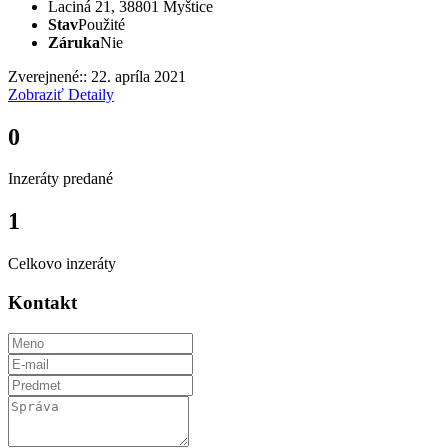
Laciná 21, 38801 Myštice
Stav
Použité
Záruka
Nie
Zverejnené:: 22. apríla 2021
Zobraziť Detaily
0
Inzeráty predané
1
Celkovo inzeráty
Kontakt