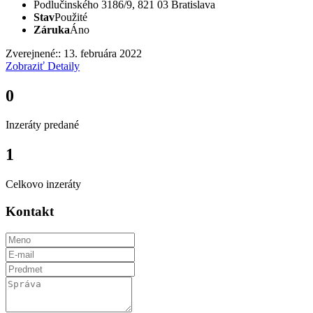
Podlučinského 3186/9, 821 03 Bratislava
Stav
Použité
Záruka
Áno
Zverejnené:: 13. februára 2022
Zobraziť Detaily
0
Inzeráty predané
1
Celkovo inzeráty
Kontakt