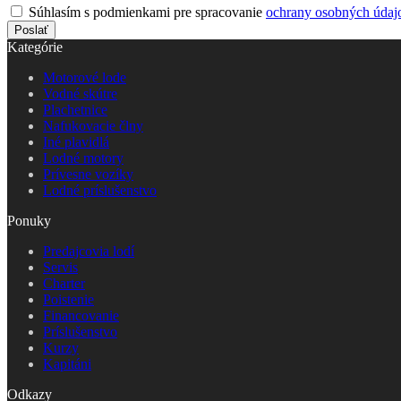
Súhlasím s podmienkami pre spracovanie
ochrany osobných údaj
Poslať
Kategórie
Motorové lode
Vodné skútre
Plachetnice
Nafukovacie člny
Iné plavidlá
Lodné motory
Prívesne vozíky
Lodné príslušenstvo
Ponuky
Predajcovia lodí
Servis
Charter
Poistenie
Financovanie
Príslušenstvo
Kurzy
Kapitáni
Odkazy