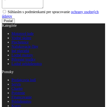
Súhlasím s podmienkami pre spracovanie
ochrany osobných
údajov
Poslať
Kategórie
Motorové lode
Vodné skútre
Plachetnice
Nafukovacie člny
Iné plavidlá
Lodné motory
Prívesne vozíky
Lodné príslušenstvo
Ponuky
Predajcovia lodí
Servis
Charter
Poistenie
Financovanie
Príslušenstvo
Kurzy