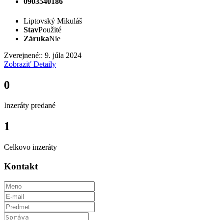
0903540186
Liptovský Mikuláš
Stav
Použité
Záruka
Nie
Zverejnené:: 9. júla 2024
Zobraziť Detaily
0
Inzeráty predané
1
Celkovo inzeráty
Kontakt