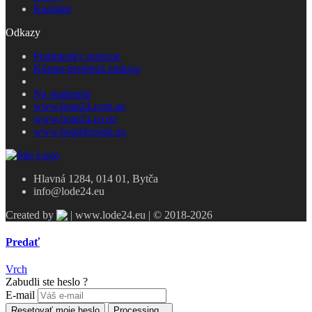
Kapitáni
Odkazy
Podmienky inzercie
Kúpno-predajná zmluva
Na stiahnutie
www.boat24.com.au
www.boat24.co.nz
www.boatsforsale.eu
Hlavná 1284, 014 01, Bytča
info@lode24.eu
Created by
| www.lode24.eu | © 2018-2026
Predať
Vrch
Zabudli ste heslo ?
E-mail
Resetovať moje heslo
Processing...