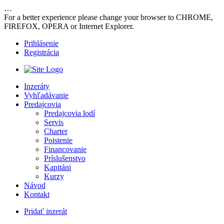
…
For a better experience please change your browser to CHROME,
FIREFOX, OPERA or Internet Explorer.
Prihlásenie
Registrácia
Inzeráty
Vyhľadávanie
Predajcovia
Predajcovia lodí
Servis
Charter
Poistenie
Financovanie
Príslušenstvo
Kapitáni
Kurzy
Návod
Kontakt
Pridať inzerát