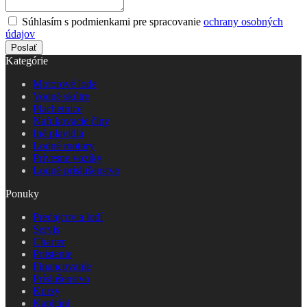
Súhlasím s podmienkami pre spracovanie
ochrany osobných
údajov
Poslať
Kategórie
Motorové lode
Vodné skútre
Plachetnice
Nafukovacie člny
Iné plavidlá
Lodné motory
Prívesne vozíky
Lodné príslušenstvo
Ponuky
Predajcovia lodí
Servis
Charter
Poistenie
Financovanie
Príslušenstvo
Kurzy
Kapitáni