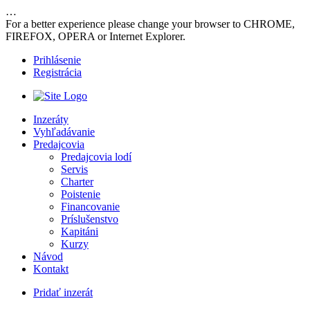
…
For a better experience please change your browser to CHROME,
FIREFOX, OPERA or Internet Explorer.
Prihlásenie
Registrácia
Inzeráty
Vyhľadávanie
Predajcovia
Predajcovia lodí
Servis
Charter
Poistenie
Financovanie
Príslušenstvo
Kapitáni
Kurzy
Návod
Kontakt
Pridať inzerát