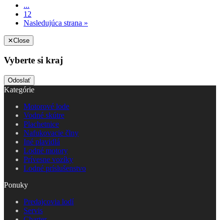
...
12
Nasledujúca strana »
✕
Close
Vyberte si kraj
Odoslať
Kategórie
Motorové lode
Vodné skútre
Plachetnice
Nafukovacie člny
Iné plavidlá
Lodné motory
Prívesne vozíky
Lodné príslušenstvo
Ponuky
Predajcovia lodí
Servis
Charter