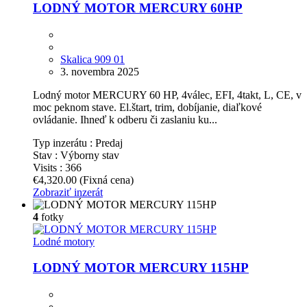
LODNÝ MOTOR MERCURY 60HP
Skalica 909 01
3. novembra 2025
Lodný motor MERCURY 60 HP, 4válec, EFI, 4takt, L, CE, v
moc peknom stave. El.štart, trim, dobíjanie, diaľkové
ovládanie. Ihneď k odberu či zaslaniu ku...
Typ inzerátu :
Predaj
Stav :
Výborny stav
Visits :
366
€4,320.00
(Fixná cena)
Zobraziť inzerát
4
fotky
Lodné motory
LODNÝ MOTOR MERCURY 115HP