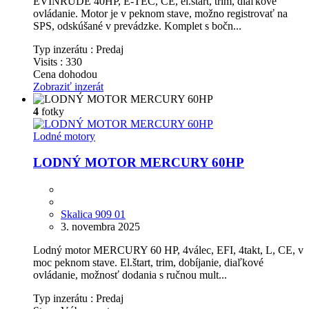
EVINRUDE 40HP, E-TEC, CE, el.start, trim, diaľkové
ovládanie. Motor je v peknom stave, možno registrovať na
SPS, odskúšané v prevádzke. Komplet s bočn...
Typ inzerátu :
Predaj
Visits :
330
Cena dohodou
Zobraziť inzerát
4
fotky
Lodné motory
LODNÝ MOTOR MERCURY 60HP
Skalica 909 01
3. novembra 2025
Lodný motor MERCURY 60 HP, 4válec, EFI, 4takt, L, CE, v
moc peknom stave. El.štart, trim, dobíjanie, diaľkové
ovládanie, možnosť dodania s ručnou mult...
Typ inzerátu :
Predaj