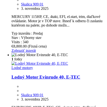
Skalica 909 01
3. novembra 2025
MERCURY 115HP, CE, 4takt, EFI, el.start, trim, diaľkové
ovládanie. Motor je v TOP stave. Ihneď k odberu či zaslaniu
kuriérom na palete, po dohode možn...
Typ inzerátu :
Predaj
Stav :
Výborny stav
Visits :
340
€8,800.00
(Fixná cena)
Zobraziť inzerát
1
fotky
Lodné motory
Lodný Motor Evinrude 40, E-TEC
Skalica 909 01
3. novembra 2025