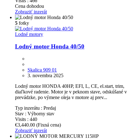
Visits :
466
Cena dohodou
Zobraziť inzerát
5
fotky
Lodné motory
Lodný motor Honda 40/50
Skalica 909 01
3. novembra 2025
Lodný motor HONDA 40HP, EFI, L, CE, el.start, trim,
diaľkové radenie. Motor je v peknom stave, odskúšané v
prevádzke, po výmene oleja v motore aj prev...
Typ inzerátu :
Predaj
Stav :
Výborny stav
Visits :
440
€3,440.00
(Fixná cena)
Zobraziť inzerát