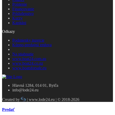
Poistenie
Financovanie
Príslušenstvo
Kurzy
Kapitáni
Odkazy
Podmienky inzercie
Kúpno-predajná zmluva
Na stiahnutie
www.boat24.com.au
www.boat24.co.nz
www.boatsforsale.eu
Hlavná 1284, 014 01, Bytča
info@lode24.eu
Created by
| www.lode24.eu | © 2018-2026
Predať