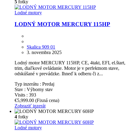
5
fotky
Lodné motory
LODNÝ MOTOR MERCURY 115HP
Skalica 909 01
3. novembra 2025
Lodný motor MERCURY 115HP, CE, 4takt, EFI, el.štart,
trim, diaľkové ovládanie. Motor je v perfektnom stave,
odskúšané v prevádzke. Ihneď k odberu či z...
Typ inzerátu :
Predaj
Stav :
Výborny stav
Visits :
393
€5,999.00
(Fixná cena)
Zobraziť inzerát
4
fotky
Lodné motory