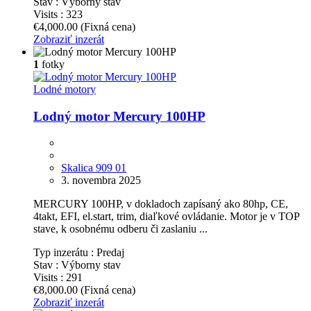
Stav :
Výborny stav
Visits :
323
€4,000.00
(Fixná cena)
Zobraziť inzerát
1
fotky
Lodné motory
Lodný motor Mercury 100HP
Skalica 909 01
3. novembra 2025
MERCURY 100HP, v dokladoch zapísaný ako 80hp, CE,
4takt, EFI, el.start, trim, diaľkové ovládanie. Motor je v TOP
stave, k osobnému odberu či zaslaniu ...
Typ inzerátu :
Predaj
Stav :
Výborny stav
Visits :
291
€8,000.00
(Fixná cena)
Zobraziť inzerát