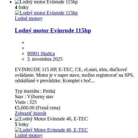
4
fotky
Lodné motory
Lodný motor Evinrude 115hp
90901 Skalica
3. novembra 2025
EVINRUDE 115 HP, E-TEC, CE, el.start, trim, diaľkové
ovládanie. Motor je v super stave, možno registrovať na SPS,
odskúšané v prevádzke. Komplet s boč...
Typ inzerátu :
Predaj
Stav :
Výborny stav
Visits :
325
€5,600.00
(Fixná cena)
Zobraziť inzerát
5
fotky
Lodné motory