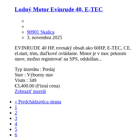
Lodný Motor Evinrude 40, E-TEC
90901 Skalica
3. novembra 2025
EVINRUDE 40 HP, rovnaký obsah ako 60HP, E-TEC, CE,
el.start, trim, diaľkové ovládanie. Motor je v moc peknom
stave, možno registrovať na SPS, odskúšan...
Typ inzerátu :
Predaj
Stav :
Výborny stav
Visits :
349
€3,400.00
(Fixná cena)
Zobraziť inzerát
« Predchádzajúca strana
1
2
3
4
5
6