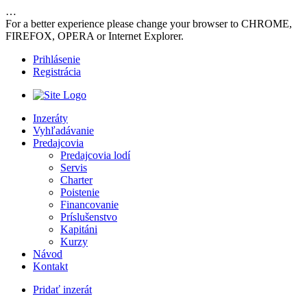
…
For a better experience please change your browser to CHROME,
FIREFOX, OPERA or Internet Explorer.
Prihlásenie
Registrácia
Inzeráty
Vyhľadávanie
Predajcovia
Predajcovia lodí
Servis
Charter
Poistenie
Financovanie
Príslušenstvo
Kapitáni
Kurzy
Návod
Kontakt
Pridať inzerát