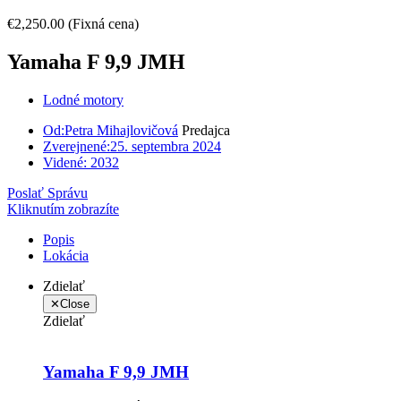
€2,250.00
(Fixná cena)
Yamaha F 9,9 JMH
Lodné motory
Od:
Petra Mihajlovičová
Predajca
Zverejnené:
25. septembra 2024
Videné:
2032
Poslať Správu
Kliknutím zobrazíte
Popis
Lokácia
Zdielať
✕
Close
Zdielať
Yamaha F 9,9 JMH