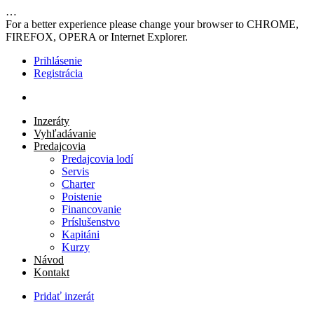
…
For a better experience please change your browser to CHROME,
FIREFOX, OPERA or Internet Explorer.
Prihlásenie
Registrácia
Inzeráty
Vyhľadávanie
Predajcovia
Predajcovia lodí
Servis
Charter
Poistenie
Financovanie
Príslušenstvo
Kapitáni
Kurzy
Návod
Kontakt
Pridať inzerát