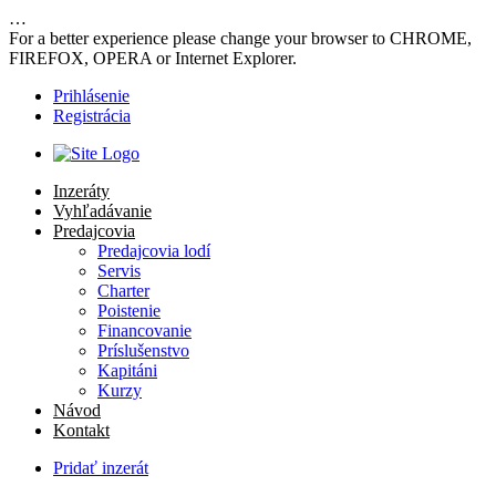
…
For a better experience please change your browser to CHROME,
FIREFOX, OPERA or Internet Explorer.
Prihlásenie
Registrácia
Inzeráty
Vyhľadávanie
Predajcovia
Predajcovia lodí
Servis
Charter
Poistenie
Financovanie
Príslušenstvo
Kapitáni
Kurzy
Návod
Kontakt
Pridať inzerát