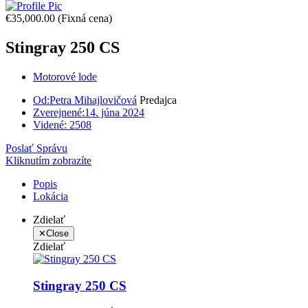
€35,000.00
(Fixná cena)
Stingray 250 CS
Motorové lode
Od:
Petra Mihajlovičová
Predajca
Zverejnené:
14. júna 2024
Videné:
2508
Poslať Správu
Kliknutím zobrazíte
Popis
Lokácia
Zdielať
✕
Close
Zdielať
Stingray 250 CS