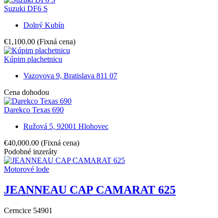
Suzuki DF6 S
Dolný Kubín
€1,100.00
(Fixná cena)
Kúpim plachetnicu
Vazovova 9, Bratislava 811 07
Cena dohodou
Darekco Texas 690
Ružová 5, 92001 Hlohovec
€40,000.00
(Fixná cena)
Podobné inzeráty
Motorové lode
JEANNEAU CAP CAMARAT 625
Cerncice 54901