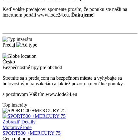
Keď voláte predajcovi spomente prosím, že ponuku ste našli na
inzertnom portáli www.lode24.eu.
Ďakujeme!
Predaj
Česko
Bezpečnostné tipy pre obchod
Stretnite sa s predajcom na bezpečnom mieste
a v
yhýbajte sa
hotovostným transakciám a taktiež
p
ozor na nereálne ponuky.
s pozdravom Váš tím www.lode24.eu
Top inzeráty
Zobraziť Detaily
Motorové lode
SPORT500 +MERCURY 75
Cena dohodou