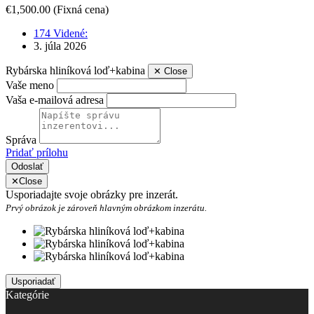
€1,500.00
(Fixná cena)
174 Videné:
3. júla 2026
Rybárska hliníková loď+kabina
✕
Close
Vaše meno
Vaša e-mailová adresa
Správa
Pridať prílohu
Odoslať
✕
Close
Usporiadajte svoje obrázky pre inzerát.
Prvý obrázok je zároveň hlavným obrázkom inzerátu.
Kategórie