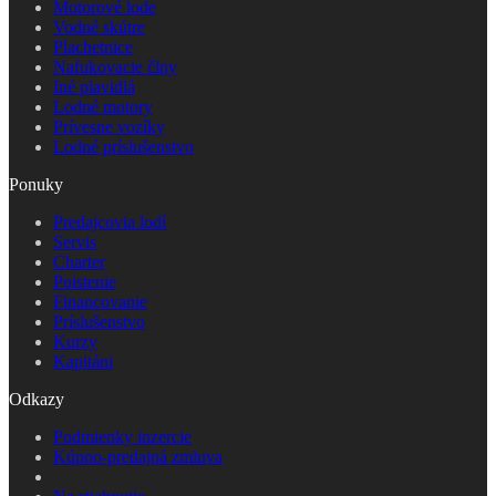
Motorové lode
Vodné skútre
Plachetnice
Nafukovacie člny
Iné plavidlá
Lodné motory
Prívesne vozíky
Lodné príslušenstvo
Ponuky
Predajcovia lodí
Servis
Charter
Poistenie
Financovanie
Príslušenstvo
Kurzy
Kapitáni
Odkazy
Podmienky inzercie
Kúpno-predajná zmluva