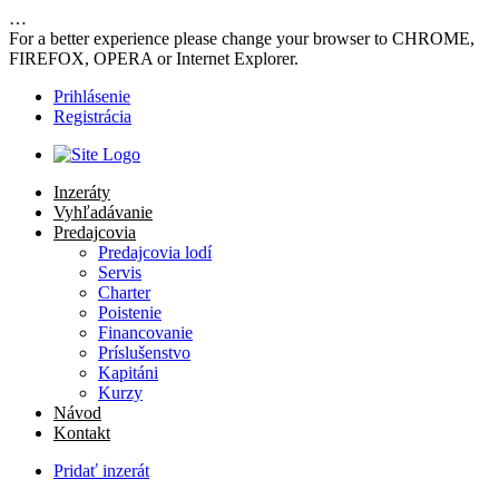
…
For a better experience please change your browser to CHROME,
FIREFOX, OPERA or Internet Explorer.
Prihlásenie
Registrácia
Inzeráty
Vyhľadávanie
Predajcovia
Predajcovia lodí
Servis
Charter
Poistenie
Financovanie
Príslušenstvo
Kapitáni
Kurzy
Návod
Kontakt
Pridať inzerát