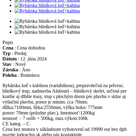
Popis
Cena
:
Cena dohodou
Typ
:
Predaj
Dátum
:
12. júna 2024
Stav
:
Nové
Záruka
:
Áno
Poloha
:
Bratislava
Rybárska loď s kabínou (variabilnou), prepraviteľná na prívese,
hliníkový trup, nadstavba Alubond – hliníkový skelet, určená pre
kratšie aj dlhšie trasy, trup s plochým dnom pre plavbu v sklze aj
výtlačnú plavbu, ponor je minim. cca 70mm.
dlžka:7100mm, šírka:2550mm, výška boku: 775mm
ponor: 70mm (prázdne plav.), hmotnosť:1200kg
nosnosť – 7 osôb + 500kg, max.výkon:100k
CE kateg. – C
Cena bez motora v základnom vyhotovení od 19990 eur bez dph
pozrite lodeaclny.sk alebo nás kontaktujte