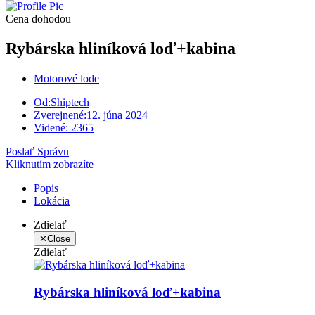
Cena dohodou
Rybárska hliníková loď+kabina
Motorové lode
Od:
Shiptech
Zverejnené:
12. júna 2024
Videné:
2365
Poslať Správu
Kliknutím zobrazíte
Popis
Lokácia
Zdielať
✕
Close
Zdielať
Rybárska hliníková loď+kabina