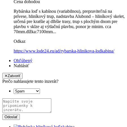
Cena dohodou
Rybárska loď s kabínou (variabilnou), prepraviteľná na
prívese, hliníkový trup, nadstavba Alubond – hliníkový skelet,
určená pre kratšie aj dlhšie trasy, trup s plochým dnom pre
plavbu v sklze aj výtlačnú plavbu, ponor je minim. cca
70mm.dlžka:7100mm...
Odkaz
https://www.lode24.eu/ad/rybarska-hlinikova-lodkabina/
Obľúbený
Nahlásiť
✕
Zatvoriť
Prečo nahlasujete tento inzerát?
Odoslať