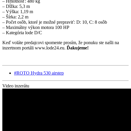
– Hmotnosť: 480 kg
– Dĺžka: 5,3 m
– Výška: 1,19 m
– Šírka: 2,2 m
– Počet osôb, ktoré je možné prepraviť: D: 10, C: 8 osôb
– Maximálny výkon motora 100 HP
– Kategória lode D/C
Keď voláte predajcovi spomente prosím, že ponuku ste našli na
inzertnom portáli www.lode24.eu.
Ďakujeme!
#ROTO Hydra 530 airstep
Video inzerátu