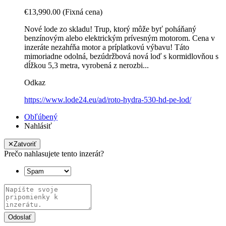
€13,990.00
(Fixná cena)
Nové lode zo skladu! Trup, ktorý môže byť poháňaný
benzínovým alebo elektrickým prívesným motorom. Cena v
inzeráte nezahŕňa motor a príplatkovú výbavu! Táto
mimoriadne odolná, bezúdržbová nová loď s kormidlovňou s
dĺžkou 5,3 metra, vyrobená z nerozbi...
Odkaz
https://www.lode24.eu/ad/roto-hydra-530-hd-pe-lod/
Obľúbený
Nahlásiť
✕
Zatvoriť
Prečo nahlasujete tento inzerát?
Odoslať