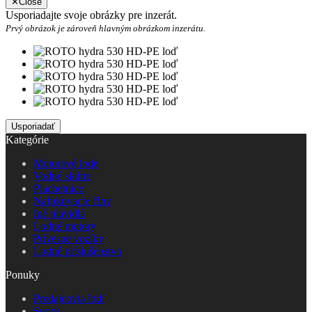
✕
Close
Usporiadajte svoje obrázky pre inzerát.
Prvý obrázok je zároveň hlavným obrázkom inzerátu.
Kategórie
Motorové lode
Vodné skútre
Plachetnice
Nafukovacie člny
Iné plavidlá
Lodné motory
Prívesne vozíky
Lodné príslušenstvo
Ponuky
Predajcovia lodí
Servis