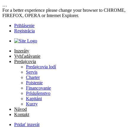
…
For a better experience please change your browser to CHROME,
FIREFOX, OPERA or Internet Explorer.
Prihlásenie
Registrácia
Inzeráty
Vyhľadávanie
Predajcovia
Predajcovia lodí
Servis
Charter
Poistenie
Financovanie
Príslušenstvo
Kapitáni
Kurzy
Návod
Kontakt
Pridať inzerát