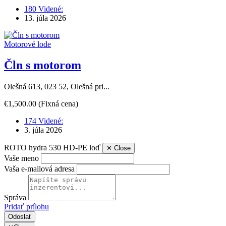
180 Videné:
13. júla 2026
Motorové lode
Čln s motorom
Olešná 613, 023 52, Olešná pri...
€1,500.00
(Fixná cena)
174 Videné:
3. júla 2026
ROTO hydra 530 HD-PE loď
✕
Close
Vaše meno
Vaša e-mailová adresa
Správa
Pridať prílohu
Odoslať