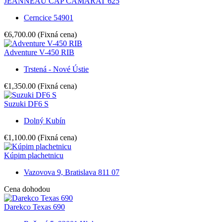
JEANNEAU CAP CAMARAT 625
Cerncice 54901
€6,700.00
(Fixná cena)
Adventure V-450 RIB
Trstená - Nové Ústie
€1,350.00
(Fixná cena)
Suzuki DF6 S
Dolný Kubín
€1,100.00
(Fixná cena)
Kúpim plachetnicu
Vazovova 9, Bratislava 811 07
Cena dohodou
Darekco Texas 690