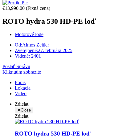
€13,990.00
(Fixná cena)
ROTO hydra 530 HD-PE loď
Motorové lode
Od:
Almos Zeitler
Zverejnené:
27. februára 2025
Videné:
2401
Poslať Správu
Kliknutím zobrazíte
Popis
Lokácia
Video
Zdielať
✕
Close
Zdielať
ROTO hydra 530 HD-PE loď