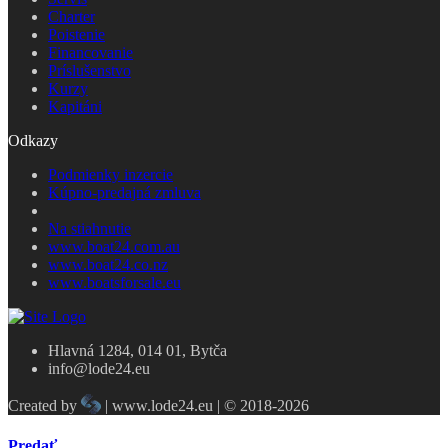
Charter
Poistenie
Financovanie
Príslušenstvo
Kurzy
Kapitáni
Odkazy
Podmienky inzercie
Kúpno-predajná zmluva
Na stiahnutie
www.boat24.com.au
www.boat24.co.nz
www.boatsforsale.eu
Hlavná 1284, 014 01, Bytča
info@lode24.eu
Created by
| www.lode24.eu | © 2018-2026
Predať