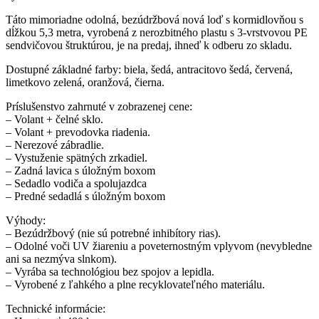
Táto mimoriadne odolná, bezúdržbová nová loď s kormidlovňou s
dĺžkou 5,3 metra, vyrobená z nerozbitného plastu s 3-vrstvovou PE
sendvičovou štruktúrou, je na predaj, ihneď k odberu zo skladu.
Dostupné základné farby: biela, šedá, antracitovo šedá, červená,
limetkovo zelená, oranžová, čierna.
Príslušenstvo zahrnuté v zobrazenej cene:
– Volant + čelné sklo.
– Volant + prevodovka riadenia.
– Nerezové zábradlie.
– Vystuženie spätných zrkadiel.
– Zadná lavica s úložným boxom
– Sedadlo vodiča a spolujazdca
– Predné sedadlá s úložným boxom
Výhody:
– Bezúdržbový (nie sú potrebné inhibítory rias).
– Odolné voči UV žiareniu a poveternostným vplyvom (nevybledne
ani sa nezmýva slnkom).
– Vyrába sa technológiou bez spojov a lepidla.
– Vyrobené z ľahkého a plne recyklovateľného materiálu.
Technické informácie: