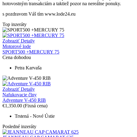
hotovostným transakciám a taktiež
p
ozor na nereálne ponuky.
s pozdravom Váš tím www.lode24.eu
Top inzeráty
Zobraziť Detaily
Motorové lode
SPORT500 +MERCURY 75
Cena dohodou
Petra Karvaša
Zobraziť Detaily
Nafukovacie člny
Adventure V-450 RIB
€1,350.00
(Fixná cena)
Trstená - Nové Ústie
Posledné inzeráty