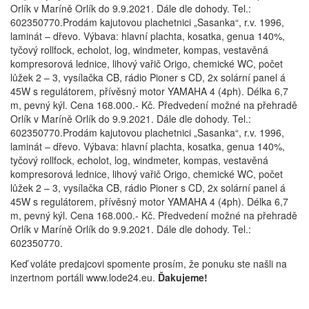
Orlík v Maríně Orlík do 9.9.2021. Dále dle dohody. Tel.:
602350770.Prodám kajutovou plachetnici „Sasanka“, r.v. 1996,
laminát – dřevo. Výbava: hlavní plachta, kosatka, genua 140%,
tyčový rollfock, echolot, log, windmeter, kompas, vestavěná
kompresorová lednice, lihový vařič Origo, chemické WC, počet
lůžek 2 – 3, vysílačka CB, rádio Pioner s CD, 2x solární panel á
45W s regulátorem, přívěsný motor YAMAHA 4 (4ph). Délka 6,7
m, pevný kýl. Cena 168.000.- Kč. Předvedení možné na přehradě
Orlík v Maríně Orlík do 9.9.2021. Dále dle dohody. Tel.:
602350770.Prodám kajutovou plachetnici „Sasanka“, r.v. 1996,
laminát – dřevo. Výbava: hlavní plachta, kosatka, genua 140%,
tyčový rollfock, echolot, log, windmeter, kompas, vestavěná
kompresorová lednice, lihový vařič Origo, chemické WC, počet
lůžek 2 – 3, vysílačka CB, rádio Pioner s CD, 2x solární panel á
45W s regulátorem, přívěsný motor YAMAHA 4 (4ph). Délka 6,7
m, pevný kýl. Cena 168.000.- Kč. Předvedení možné na přehradě
Orlík v Maríně Orlík do 9.9.2021. Dále dle dohody. Tel.:
602350770.
Keď voláte predajcovi spomente prosím, že ponuku ste našli na
inzertnom portáli www.lode24.eu.
Ďakujeme!