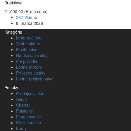
Bratislava
€1,000.00
(Fixná cena)
287 Videné:
8. marca 2026
Kategórie
Motorové lode
Vodné skútre
Plachetnice
Nafukovacie člny
Iné plavidlá
Lodné motory
Prívesne vozíky
Lodné príslušenstvo
Ponuky
Predajcovia lodí
Servis
Charter
Poistenie
Financovanie
Príslušenstvo
Kurzy