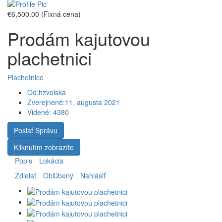
€6,500.00
(Fixná cena)
Prodám kajutovou
plachetnici
Plachetnice
Od:
hzvolska
Zverejnené:
11. augusta 2021
Videné:
4380
Poslať Správu
Kliknutím zobrazíte
Popis
Lokácia
Zdielať
Obľúbený
Nahlásiť