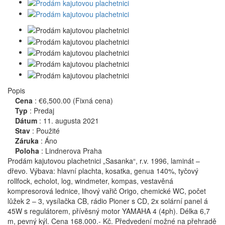
Popis
Cena
:
€6,500.00
(Fixná cena)
Typ
:
Predaj
Dátum
:
11. augusta 2021
Stav
:
Použité
Záruka
:
Áno
Poloha
:
Lindnerova Praha
Prodám kajutovou plachetnici „Sasanka“, r.v. 1996, laminát –
dřevo. Výbava: hlavní plachta, kosatka, genua 140%, tyčový
rollfock, echolot, log, windmeter, kompas, vestavěná
kompresorová lednice, lihový vařič Origo, chemické WC, počet
lůžek 2 – 3, vysílačka CB, rádio Pioner s CD, 2x solární panel á
45W s regulátorem, přívěsný motor YAMAHA 4 (4ph). Délka 6,7
m, pevný kýl. Cena 168.000.- Kč. Předvedení možné na přehradě