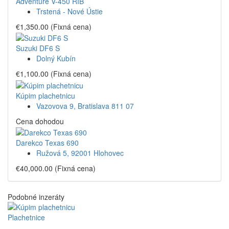
Adventure V-450 RIB
Trstená - Nové Ústie
€1,350.00
(Fixná cena)
Suzuki DF6 S
Dolný Kubín
€1,100.00
(Fixná cena)
Kúpim plachetnicu
Vazovova 9, Bratislava 811 07
Cena dohodou
Darekco Texas 690
Ružová 5, 92001 Hlohovec
€40,000.00
(Fixná cena)
Podobné inzeráty
Plachetnice