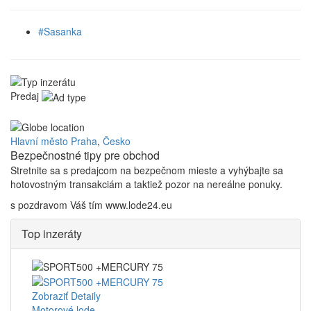
#Sasanka
Predaj
Hlavní město Praha
,
Česko
Bezpečnostné tipy pre obchod
Stretnite sa s predajcom na bezpečnom mieste
a v
yhýbajte sa
hotovostným transakciám a taktiež
p
ozor na nereálne ponuky.
s pozdravom Váš tím www.lode24.eu
Top inzeráty
Zobraziť Detaily
Motorové lode