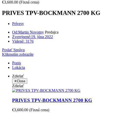
€3,600.00
(Fixná cena)
PRIVES TPV-BOCKMANN 2700 KG
Prívesy
Od:
Martin Novotny
Predajca
Zverejnené:
19. júna 2022
Videné:
3176
Poslať Správu
Kliknutím zobrazíte
Popis
Lokácia
Zdielať
✕
Close
Zdielať
PRIVES TPV-BOCKMANN 2700 KG
€3,600.00
(Fixná cena)