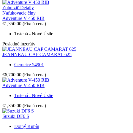
Zobraziť Detaily
Nafukovacie člny
Adventure V-450 RIB
€1,350.00
(Fixná cena)
Trstená - Nové Ústie
Posledné inzeráty
JEANNEAU CAP CAMARAT 625
Cerncice 54901
€6,700.00
(Fixná cena)
Adventure V-450 RIB
Trstená - Nové Ústie
€1,350.00
(Fixná cena)
Suzuki DF6 S
Dolný Kubín