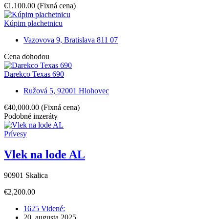
€1,100.00
(Fixná cena)
Kúpim plachetnicu
Vazovova 9, Bratislava 811 07
Cena dohodou
Darekco Texas 690
Ružová 5, 92001 Hlohovec
€40,000.00
(Fixná cena)
Podobné inzeráty
Prívesy
Vlek na lode AL
90901 Skalica
€2,200.00
1625 Videné:
20. augusta 2025