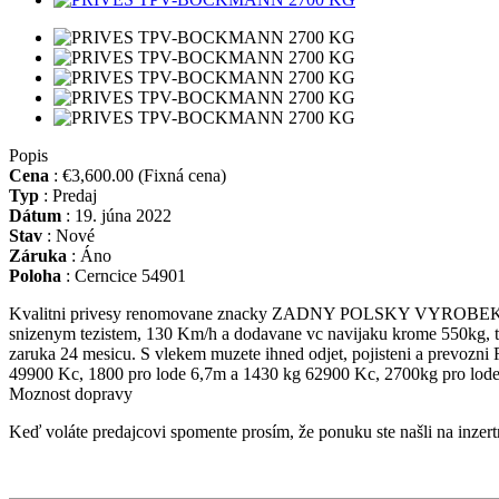
Popis
Cena
:
€3,600.00
(Fixná cena)
Typ
:
Predaj
Dátum
:
19. júna 2022
Stav
:
Nové
Záruka
:
Áno
Poloha
:
Cerncice 54901
Kvalitni privesy renomovane znacky ZADNY POLSKY VYROBEK. Js
snizenym tezistem, 130 Km/h a dodavane vc navijaku krome 550kg, takz
zaruka 24 mesicu. S vlekem muzete ihned odjet, pojisteni a prevoz
49900 Kc, 1800 pro lode 6,7m a 1430 kg 62900 Kc, 2700kg pr
Moznost dopravy
Keď voláte predajcovi spomente prosím, že ponuku ste našli na inze