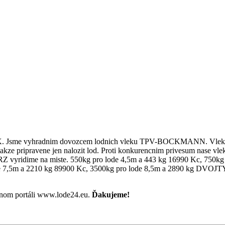
me vyhradnim dovozcem lodnich vleku TPV-BOCKMANN. Vleky jsou
e pripravene jen nalozit lod. Proti konkurencnim privesum nase vleky 
ni RZ vyridime na miste. 550kg pro lode 4,5m a 443 kg 16990 Kc, 750
o lode 7,5m a 2210 kg 89900 Kc, 3500kg pro lode 8,5m a 2890 
rtnom portáli www.lode24.eu.
Ďakujeme!