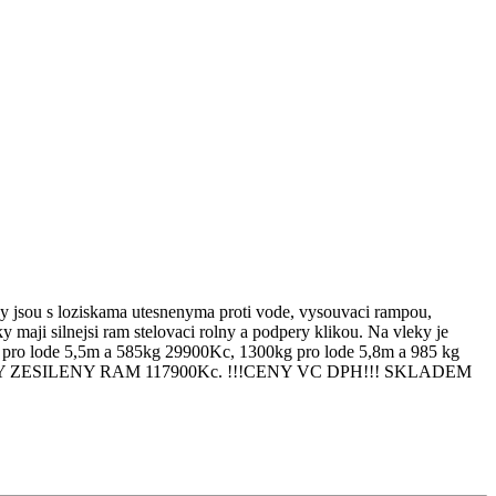
 s loziskama utesnenyma proti vode, vysouvaci rampou,
maji silnejsi ram stelovaci rolny a podpery klikou. Na vleky je
kg pro lode 5,5m a 585kg 29900Kc, 1300kg pro lode 5,8m a 985 kg
kg DVOJTY ZESILENY RAM 117900Kc. !!!CENY VC DPH!!! SKLADEM