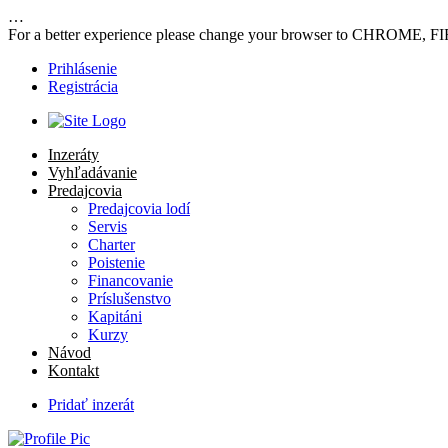
…
For a better experience please change your browser to CHROME, F
Prihlásenie
Registrácia
Inzeráty
Vyhľadávanie
Predajcovia
Predajcovia lodí
Servis
Charter
Poistenie
Financovanie
Príslušenstvo
Kapitáni
Kurzy
Návod
Kontakt
Pridať inzerát