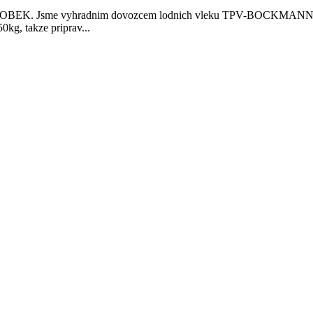
EK. Jsme vyhradnim dovozcem lodnich vleku TPV-BOCKMANN. Vleky
kg, takze priprav...