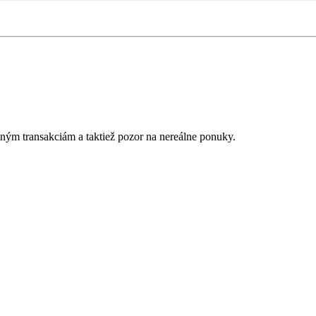
tným transakciám a taktiež
p
ozor na nereálne ponuky.