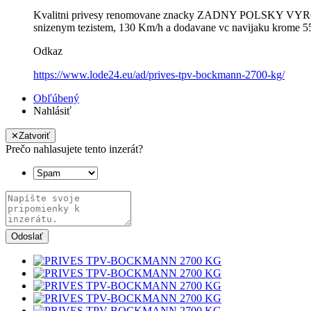
Kvalitni privesy renomovane znacky ZADNY POLSKY VYROB
snizenym tezistem, 130 Km/h a dodavane vc navijaku krome 550
Odkaz
https://www.lode24.eu/ad/prives-tpv-bockmann-2700-kg/
Obľúbený
Nahlásiť
✕
Zatvoriť
Prečo nahlasujete tento inzerát?
Odoslať