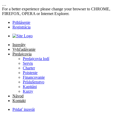
…
For a better experience please change your browser to CHROME,
FIREFOX, OPERA or Internet Explorer.
Prihlásenie
Registrácia
Inzeráty
Vyhľadávanie
Predajcovia
Predajcovia lodí
Servis
Charter
Poistenie
Financovanie
Príslušenstvo
Kapitáni
Kurzy
Návod
Kontakt
Pridať inzerát