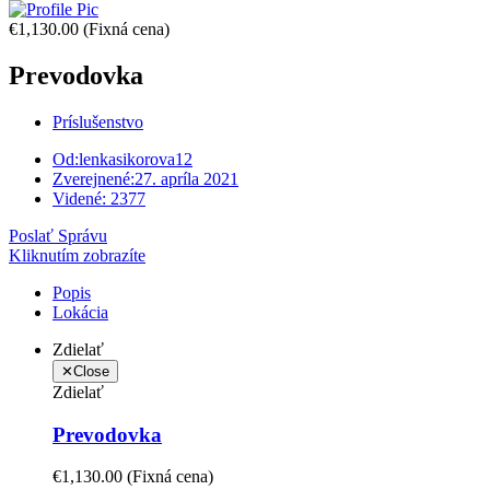
€1,130.00
(Fixná cena)
Prevodovka
Príslušenstvo
Od:
lenkasikorova12
Zverejnené:
27. apríla 2021
Videné:
2377
Poslať Správu
Kliknutím zobrazíte
Popis
Lokácia
Zdielať
✕
Close
Zdielať
Prevodovka
€1,130.00
(Fixná cena)