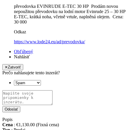
převodovka EVINRUDE E-TEC 30 HP Prodám novou
nepoužitou převodovku na lodní motor Evinrude 25 – 30 HP
E-TEC, krátká noha, včetně vrtule, naplněná olejem. Cena:
30 000
Odkaz
https://www.lode24.eu/ad/prevodovka/
Obľúbený
Nahlásiť
✕
Zatvoriť
Prečo nahlasujete tento inzerát?
Odoslať
Popis
Cena
:
€1,130.00
(Fixná cena)
Typ
:
Predaj