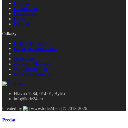
Poistenie
Financovanie
Príslušenstvo
Kurzy
Kapitáni
Odkazy
Podmienky inzercie
Kúpno-predajná zmluva
Na stiahnutie
www.boat24.com.au
www.boat24.co.nz
www.boatsforsale.eu
Hlavná 1284, 014 01, Bytča
info@lode24.eu
Created by
| www.lode24.eu | © 2018-2026
Predať