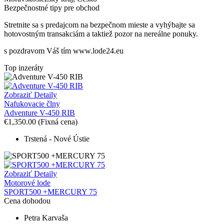
Bezpečnostné tipy pre obchod
Stretnite sa s predajcom na bezpečnom mieste
a v
yhýbajte sa
hotovostným transakciám a taktiež
p
ozor na nereálne ponuky.
s pozdravom Váš tím www.lode24.eu
Top inzeráty
Zobraziť Detaily
Nafukovacie člny
Adventure V-450 RIB
€1,350.00
(Fixná cena)
Trstená - Nové Ústie
Zobraziť Detaily
Motorové lode
SPORT500 +MERCURY 75
Cena dohodou
Petra Karvaša