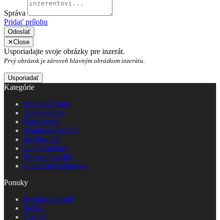
Správa
Pridať prílohu
Odoslať
✕
Close
Usporiadajte svoje obrázky pre inzerát.
Prvý obrázok je zároveň hlavným obrázkom inzerátu.
Kategórie
Motorové lode
Vodné skútre
Plachetnice
Nafukovacie člny
Iné plavidlá
Lodné motory
Prívesne vozíky
Lodné príslušenstvo
Ponuky
Predajcovia lodí
Servis
Charter