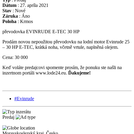
Dátum
:
27. apríla 2021
Stav
:
Nové
Záruka
:
Áno
Poloha
:
Krmos
převodovka EVINRUDE E-TEC 30 HP
Prodám novou nepoužitou převodovku na lodní motor Evinrude 25
– 30 HP E-TEC, krátká noha, včetně vrtule, naplněná olejem.
Cena: 30 000
Keď voláte predajcovi spomente prosím, že ponuku ste našli na
inzertnom portáli www.lode24.eu.
Ďakujeme!
#Evinrude
Predaj
Moravskoslezský kraj
,
Česko