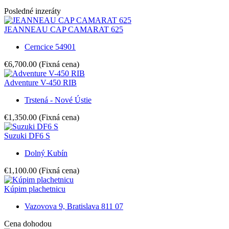
Posledné inzeráty
JEANNEAU CAP CAMARAT 625
Cerncice 54901
€6,700.00
(Fixná cena)
Adventure V-450 RIB
Trstená - Nové Ústie
€1,350.00
(Fixná cena)
Suzuki DF6 S
Dolný Kubín
€1,100.00
(Fixná cena)
Kúpim plachetnicu
Vazovova 9, Bratislava 811 07
Cena dohodou