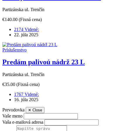
Partizánska ul. Trenčín
€140.00
(Fixná cena)
2174 Videné:
22. júla 2025
Príslušenstvo
Predám palivoú nádrž 23 L
Partizánska ul. Trenčín
€35.00
(Fixná cena)
1767 Videné:
16. júla 2025
Prevodovka
✕
Close
Vaše meno
Vaša e-mailová adresa