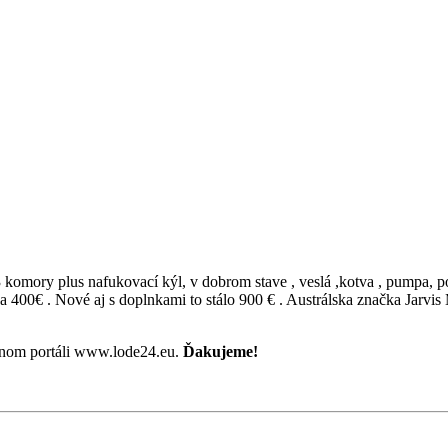
komory plus nafukovací kýl, v dobrom stave , veslá ,kotva , pumpa, po
a 400€ . Nové aj s doplnkami to stálo 900 € . Austrálska značka Jarvis 
rtnom portáli www.lode24.eu.
Ďakujeme!