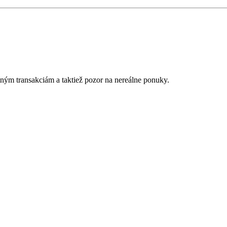
tným transakciám a taktiež
p
ozor na nereálne ponuky.