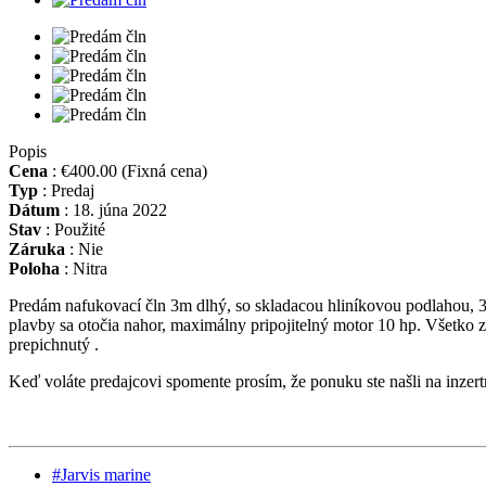
Popis
Cena
:
€400.00
(Fixná cena)
Typ
:
Predaj
Dátum
:
18. júna 2022
Stav
:
Použité
Záruka
:
Nie
Poloha
:
Nitra
Predám nafukovací čln 3m dlhý, so skladacou hliníkovou podlahou, 3 
plavby sa otočia nahor, maximálny pripojitelný motor 10 hp. Všetko z
prepichnutý .
Keď voláte predajcovi spomente prosím, že ponuku ste našli na inze
#Jarvis marine