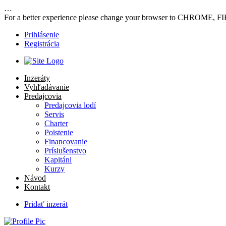
…
For a better experience please change your browser to CHROME, F
Prihlásenie
Registrácia
Inzeráty
Vyhľadávanie
Predajcovia
Predajcovia lodí
Servis
Charter
Poistenie
Financovanie
Príslušenstvo
Kapitáni
Kurzy
Návod
Kontakt
Pridať inzerát