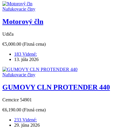
Nafukovacie člny
Motorový čln
Udiča
€5,000.00
(Fixná cena)
183 Videné:
13. júla 2026
Nafukovacie člny
GUMOVY CLN PROTENDER 440
Cerncice 54901
€6,190.00
(Fixná cena)
233 Videné:
29. júna 2026