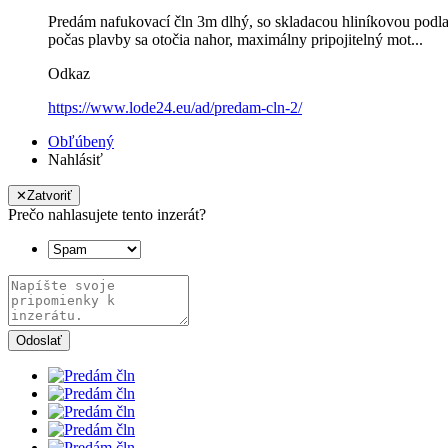
Predám nafukovací čln 3m dlhý, so skladacou hliníkovou podlah
počas plavby sa otočia nahor, maximálny pripojitelný mot...
Odkaz
https://www.lode24.eu/ad/predam-cln-2/
Obľúbený
Nahlásiť
✕
Zatvoriť
Prečo nahlasujete tento inzerát?
Odoslať