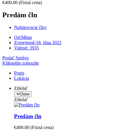
€400.00
(Fixná cena)
Predám čln
Nafukovacie člny
Od:
Milan
Zverejnené:
18. júna 2022
Videné:
3935
Poslať Správu
Kliknutím zobrazíte
Popis
Lokácia
Zdielať
✕
Close
Zdielať
Predám čln
€400.00
(Fixná cena)