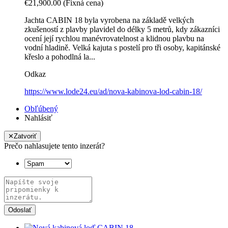
€21,900.00
(Fixná cena)
Jachta CABIN 18 byla vyrobena na základě velkých
zkušeností z plavby plavidel do délky 5 metrů, kdy zákazníci
ocení její rychlou manévrovatelnost a klidnou plavbu na
vodní hladině. Velká kajuta s postelí pro tři osoby, kapitánské
křeslo a pohodlná la...
Odkaz
https://www.lode24.eu/ad/nova-kabinova-lod-cabin-18/
Obľúbený
Nahlásiť
✕
Zatvoriť
Prečo nahlasujete tento inzerát?
Odoslať