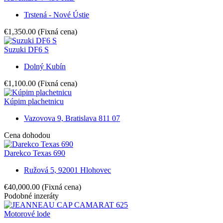
Trstená - Nové Ústie
€1,350.00
(Fixná cena)
Suzuki DF6 S
Dolný Kubín
€1,100.00
(Fixná cena)
Kúpim plachetnicu
Vazovova 9, Bratislava 811 07
Cena dohodou
Darekco Texas 690
Ružová 5, 92001 Hlohovec
€40,000.00
(Fixná cena)
Podobné inzeráty
Motorové lode