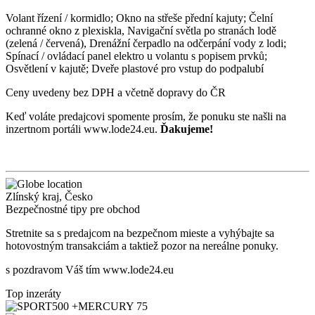
Volant řízení / kormidlo; Okno na střeše přední kajuty; Čelní
ochranné okno z plexiskla, Navigační světla po stranách lodě
(zelená / červená), Drenážní čerpadlo na odčerpání vody z lodi;
Spínací / ovládací panel elektro u volantu s popisem prvků;
Osvětlení v kajutě; Dveře plastové pro vstup do podpalubí
Ceny uvedeny bez DPH a včetně dopravy do ČR
Keď voláte predajcovi spomente prosím, že ponuku ste našli na
inzertnom portáli www.lode24.eu.
Ďakujeme!
Zlínský kraj
,
Česko
Bezpečnostné tipy pre obchod
Stretnite sa s predajcom na bezpečnom mieste
a v
yhýbajte sa
hotovostným transakciám a taktiež
p
ozor na nereálne ponuky.
s pozdravom Váš tím www.lode24.eu
Top inzeráty