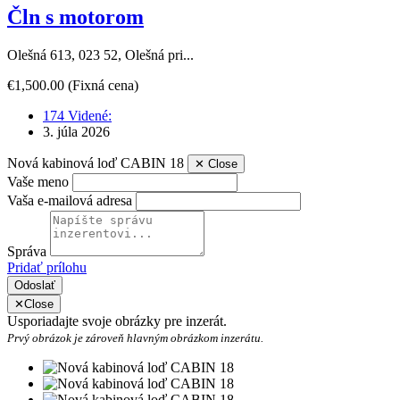
Čln s motorom
Olešná 613, 023 52, Olešná pri...
€1,500.00
(Fixná cena)
174 Videné:
3. júla 2026
Nová kabinová loď CABIN 18
✕
Close
Vaše meno
Vaša e-mailová adresa
Správa
Pridať prílohu
Odoslať
✕
Close
Usporiadajte svoje obrázky pre inzerát.
Prvý obrázok je zároveň hlavným obrázkom inzerátu.