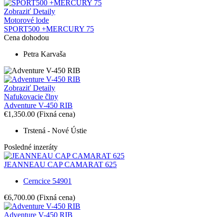
Zobraziť Detaily
Motorové lode
SPORT500 +MERCURY 75
Cena dohodou
Petra Karvaša
Zobraziť Detaily
Nafukovacie člny
Adventure V-450 RIB
€1,350.00
(Fixná cena)
Trstená - Nové Ústie
Posledné inzeráty
JEANNEAU CAP CAMARAT 625
Cerncice 54901
€6,700.00
(Fixná cena)
Adventure V-450 RIB