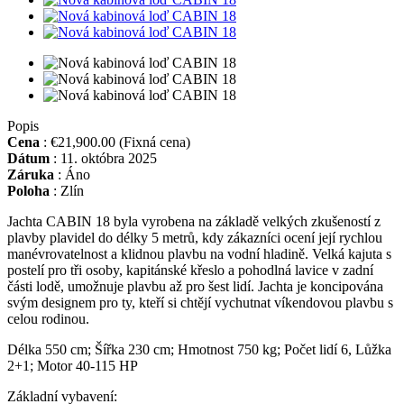
Popis
Cena
:
€21,900.00
(Fixná cena)
Dátum
:
11. októbra 2025
Záruka
:
Áno
Poloha
:
Zlín
Jachta CABIN 18 byla vyrobena na základě velkých zkušeností z
plavby plavidel do délky 5 metrů, kdy zákazníci ocení její rychlou
manévrovatelnost a klidnou plavbu na vodní hladině. Velká kajuta s
postelí pro tři osoby, kapitánské křeslo a pohodlná lavice v zadní
části lodě, umožnuje plavbu až pro šest lidí. Jachta je koncipována
svým designem pro ty, kteří si chtějí vychutnat víkendovou plavbu s
celou rodinou.
Délka 550 cm; Šířka 230 cm; Hmotnost 750 kg; Počet lidí 6, Lůžka
2+1; Motor 40-115 HP
Základní vybavení: