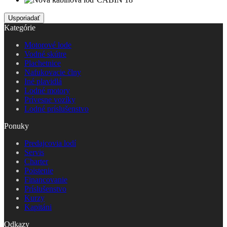
Kategórie
Motorové lode
Vodné skútre
Plachetnice
Nafukovacie člny
Iné plavidlá
Lodné motory
Prívesne vozíky
Lodné príslušenstvo
Ponuky
Predajcovia lodí
Servis
Charter
Poistenie
Financovanie
Príslušenstvo
Kurzy
Kapitáni
Odkazy