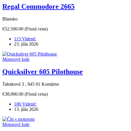
Regal Commodore 2665
Blansko
€52,500.00
(Fixná cena)
113 Videné:
23. júla 2026
Motorové lode
Quicksilver 605 Pilothouse
Tabaková 3 , 945 01 Komárno
€38,000.00
(Fixná cena)
180 Videné:
13. júla 2026
Motorové lode