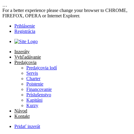
…
For a better experience please change your browser to CHROME,
FIREFOX, OPERA or Internet Explorer.
Prihlásenie
Registrácia
Inzeráty
Vyhľadávanie
Predajcovia
Predajcovia lodí
Servis
Charter
Poistenie
Financovanie
Príslušenstvo
Kapitáni
Kurzy
Návod
Kontakt
Pridať inzerát