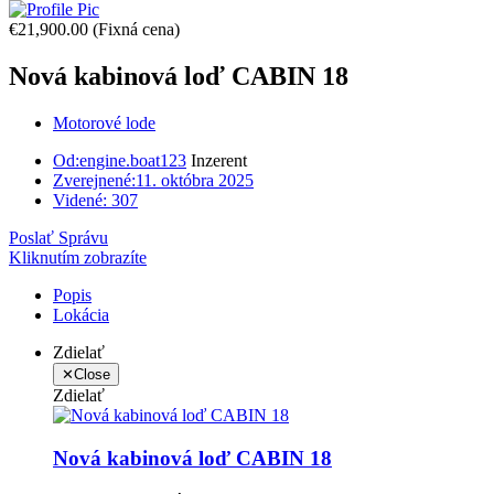
€21,900.00
(Fixná cena)
Nová kabinová loď CABIN 18
Motorové lode
Od:
engine.boat123
Inzerent
Zverejnené:
11. októbra 2025
Videné:
307
Poslať Správu
Kliknutím zobrazíte
Popis
Lokácia
Zdielať
✕
Close
Zdielať
Nová kabinová loď CABIN 18