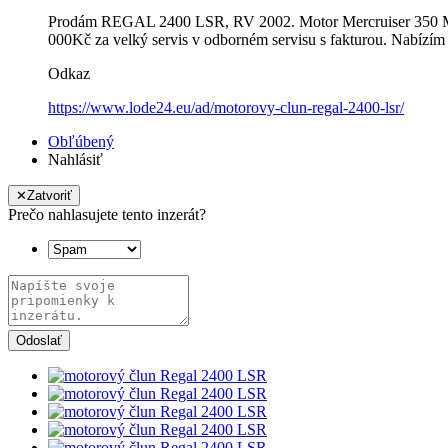
Prodám REGAL 2400 LSR, RV 2002. Motor Mercruiser 350 MAG 
000Kč za velký servis v odborném servisu s fakturou. Nabízím 
Odkaz
https://www.lode24.eu/ad/motorovy-clun-regal-2400-lsr/
Obľúbený
Nahlásiť
✕
Zatvoriť
Prečo nahlasujete tento inzerát?
Odoslať