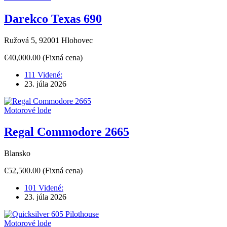
Darekco Texas 690
Ružová 5, 92001 Hlohovec
€40,000.00
(Fixná cena)
111 Videné:
23. júla 2026
Motorové lode
Regal Commodore 2665
Blansko
€52,500.00
(Fixná cena)
101 Videné:
23. júla 2026
Motorové lode