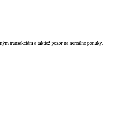
tným transakciám a taktiež
p
ozor na nereálne ponuky.