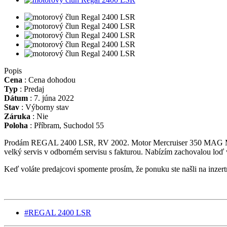
Popis
Cena
:
Cena dohodou
Typ
:
Predaj
Dátum
:
7. júna 2022
Stav
:
Výborny stav
Záruka
:
Nie
Poloha
:
Příbram, Suchodol 55
Prodám REGAL 2400 LSR, RV 2002. Motor Mercruiser 350 MAG MPI, 2
velký servis v odborném servisu s fakturou. Nabízím zachovalou loď
Keď voláte predajcovi spomente prosím, že ponuku ste našli na inze
#REGAL 2400 LSR