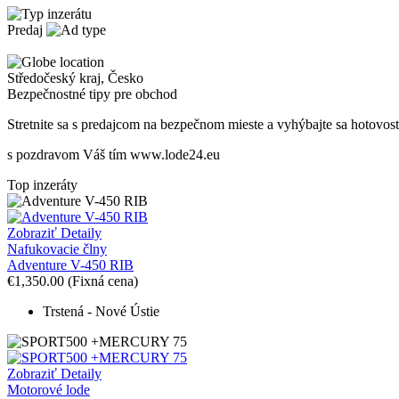
Predaj
Středočeský kraj
,
Česko
Bezpečnostné tipy pre obchod
Stretnite sa s predajcom na bezpečnom mieste
a v
yhýbajte sa hotovos
s pozdravom Váš tím www.lode24.eu
Top inzeráty
Zobraziť Detaily
Nafukovacie člny
Adventure V-450 RIB
€1,350.00
(Fixná cena)
Trstená - Nové Ústie
Zobraziť Detaily
Motorové lode