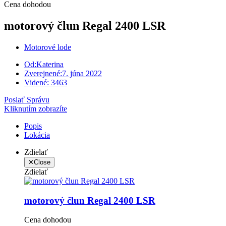
Cena dohodou
motorový člun Regal 2400 LSR
Motorové lode
Od:
Katerina
Zverejnené:
7. júna 2022
Videné:
3463
Poslať Správu
Kliknutím zobrazíte
Popis
Lokácia
Zdielať
✕
Close
Zdielať
motorový člun Regal 2400 LSR
Cena dohodou