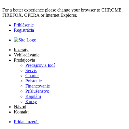
…
For a better experience please change your browser to CHROME,
FIREFOX, OPERA or Internet Explorer.
Prihlásenie
Registrácia
Inzeráty
Vyhľadávanie
Predajcovia
Predajcovia lodí
Servis
Charter
Poistenie
Financovanie
Príslušenstvo
Kapitáni
Kurzy
Návod
Kontakt
Pridať inzerát