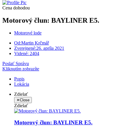
Cena dohodou
Motorový člun: BAYLINER E5.
Motorové lode
Od:
Martin Krčmář
Zverejnené:
26. apríla 2021
Videné:
2404
Poslať Správu
Kliknutím zobrazíte
Popis
Lokácia
Zdielať
✕
Close
Zdielať
Motorový člun: BAYLINER E5.