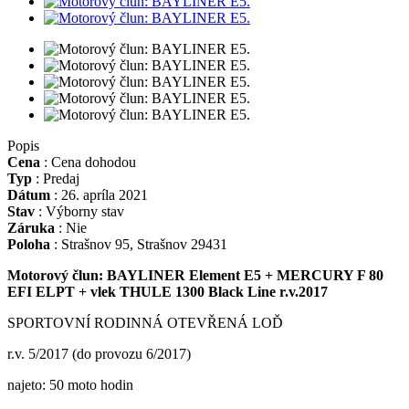
Popis
Cena
:
Cena dohodou
Typ
:
Predaj
Dátum
:
26. apríla 2021
Stav
:
Výborny stav
Záruka
:
Nie
Poloha
:
Strašnov 95, Strašnov 29431
Motorový člun: BAYLINER Element E5 + MERCURY F 80
EFI ELPT + vlek THULE 1300 Black Line r.v.2017
SPORTOVNÍ RODINNÁ OTEVŘENÁ LOĎ
r.v. 5/2017 (do provozu 6/2017)
najeto: 50 moto hodin