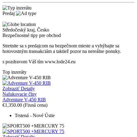
Predaj
Středočeský kraj
,
Česko
Bezpečnostné tipy pre obchod
Stretnite sa s predajcom na bezpečnom mieste
a v
yhýbajte sa
hotovostným transakciám a taktiež
p
ozor na nereálne ponuky.
s pozdravom Váš tím www.lode24.eu
Top inzeráty
Zobraziť Detaily
Nafukovacie člny
Adventure V-450 RIB
€1,350.00
(Fixná cena)
Trstená - Nové Ústie
Zobraziť Detaily