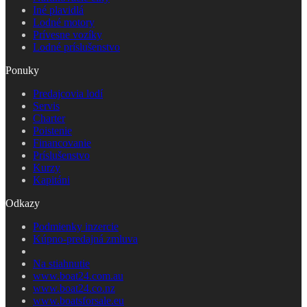
Iné plavidlá
Lodné motory
Prívesne vozíky
Lodné príslušenstvo
Ponuky
Predajcovia lodí
Servis
Charter
Poistenie
Financovanie
Príslušenstvo
Kurzy
Kapitáni
Odkazy
Podmienky inzercie
Kúpno-predajná zmluva
Na stiahnutie
www.boat24.com.au
www.boat24.co.nz
www.boatsforsale.eu