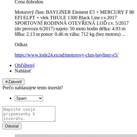
Cena dohodou
Motorový člun: BAYLINER Element E5 + MERCURY F 80
EFI ELPT + vlek THULE 1300 Black Line r.v.2017
SPORTOVNÍ RODINNÁ OTEVŘENÁ LOĎ r.v. 5/2017
(do provozu 6/2017) najeto: 50 moto hodin délka: 4.93 m
šířka: 2.13 m ponor: 0.46 m váha: 712 kg (bez motoru) ...
Odkaz
https://www.lode24.eu/ad/motorovy-clun-bayliner-e5/
Obľúbený
Nahlásiť
✕
Zatvoriť
Prečo nahlasujete tento inzerát?
Odoslať