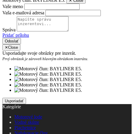
Motorový člun: BAYLINER E5.
✕
Close
Vaše meno
Vaša e-mailová adresa
Správa
Pridať prílohu
Odoslať
✕
Close
Usporiadajte svoje obrázky pre inzerát.
Prvý obrázok je zároveň hlavným obrázkom inzerátu.
Kategórie
Motorové lode
Vodné skútre
Plachetnice
Nafukovacie člny