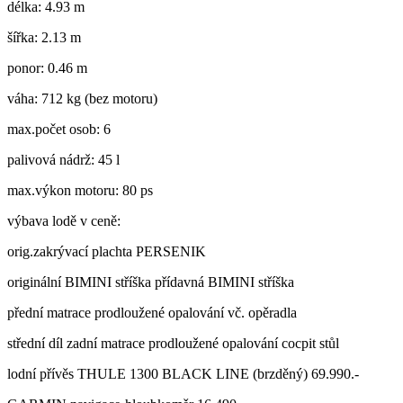
délka: 4.93 m
šířka: 2.13 m
ponor: 0.46 m
váha: 712 kg (bez motoru)
max.počet osob: 6
palivová nádrž: 45 l
max.výkon motoru: 80 ps
výbava lodě v ceně:
orig.zakrývací plachta PERSENIK
originální BIMINI stříška přídavná BIMINI stříška
přední matrace prodloužené opalování vč. opěradla
střední díl zadní matrace prodloužené opalování cocpit stůl
lodní přívěs THULE 1300 BLACK LINE (brzděný) 69.990.-