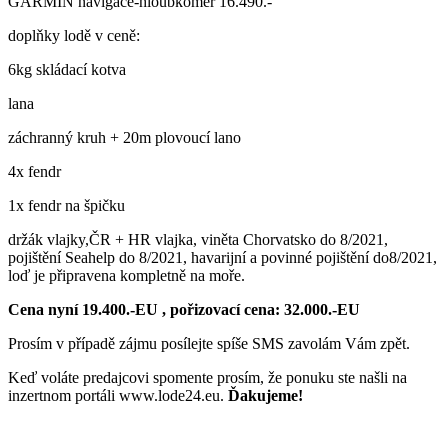
GARMIN navigace-hloubkoměr 16.490.-
doplňky lodě v ceně:
6kg skládací kotva
lana
záchranný kruh + 20m plovoucí lano
4x fendr
1x fendr na špičku
držák vlajky,ČR + HR vlajka, viněta Chorvatsko do 8/2021,
pojištění Seahelp do 8/2021, havarijní a povinné pojištění do8/2021,
loď je připravena kompletně na moře.
Cena nyní 19.400.-EU , pořizovací cena: 32.000.-EU
Prosím v případě zájmu posílejte spíše SMS zavolám Vám zpět.
Keď voláte predajcovi spomente prosím, že ponuku ste našli na
inzertnom portáli www.lode24.eu.
Ďakujeme!