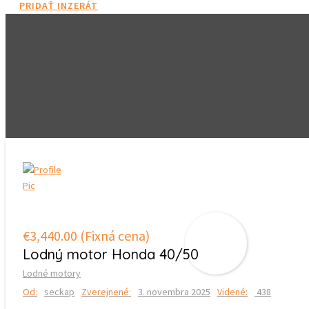
PRIDAŤ INZERÁT
€3,440.00
(Fixná cena)
Predať
Lodný motor Honda 40/50
Lodné motory
Od:
seckap
Zverejnené:
3. novembra 2025
Videné:
438