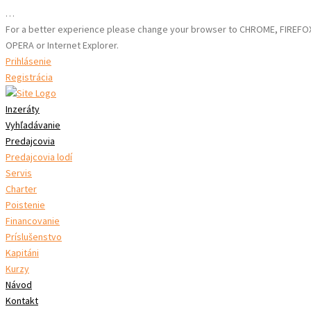
…
For a better experience please change your browser to CHROME, FIREFO
OPERA or Internet Explorer.
Prihlásenie
Registrácia
Inzeráty
Vyhľadávanie
Predajcovia
Predajcovia lodí
Servis
Charter
Poistenie
Financovanie
Príslušenstvo
Kapitáni
Kurzy
Návod
Kontakt