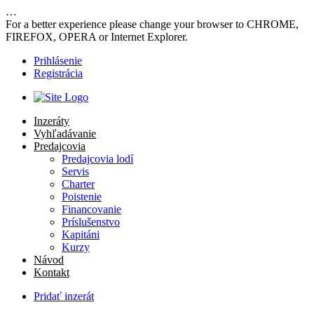
…
For a better experience please change your browser to CHROME,
FIREFOX, OPERA or Internet Explorer.
Prihlásenie
Registrácia
Inzeráty
Vyhľadávanie
Predajcovia
Predajcovia lodí
Servis
Charter
Poistenie
Financovanie
Príslušenstvo
Kapitáni
Kurzy
Návod
Kontakt
Pridať inzerát