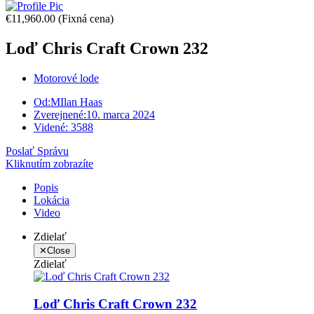
€11,960.00
(Fixná cena)
Loď Chris Craft Crown 232
Motorové lode
Od:
MIlan Haas
Zverejnené:
10. marca 2024
Videné:
3588
Poslať Správu
Kliknutím zobrazíte
Popis
Lokácia
Video
Zdielať
✕
Close
Zdielať
Loď Chris Craft Crown 232