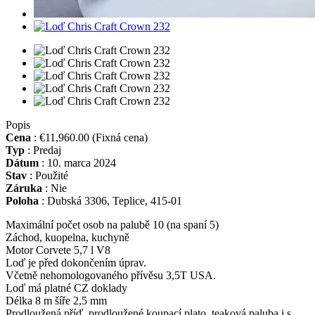
Popis
Cena
:
€11,960.00
(Fixná cena)
Typ
:
Predaj
Dátum
:
10. marca 2024
Stav
:
Použité
Záruka
:
Nie
Poloha
:
Dubská 3306, Teplice, 415-01
Maximální počet osob na palubě 10 (na spaní 5)
Záchod, kuopelna, kuchyně
Motor Corvete 5,7 l V8
Loď je před dokončením úprav.
Včetně nehomologovaného přívěsu 3,5T USA.
Loď má platné CZ doklady
Délka 8 m šíře 2,5 mm
Prodloužená příď, prodloužené koupací plato, teaková paluba i s