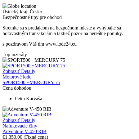
Ústecký kraj
,
Česko
Bezpečnostné tipy pre obchod
Stretnite sa s predajcom na bezpečnom mieste
a v
yhýbajte sa
hotovostným transakciám a taktiež
p
ozor na nereálne ponuky.
s pozdravom Váš tím www.lode24.eu
Top inzeráty
Zobraziť Detaily
Motorové lode
SPORT500 +MERCURY 75
Cena dohodou
Petra Karvaša
Zobraziť Detaily
Nafukovacie člny
Adventure V-450 RIB
€1,350.00
(Fixná cena)