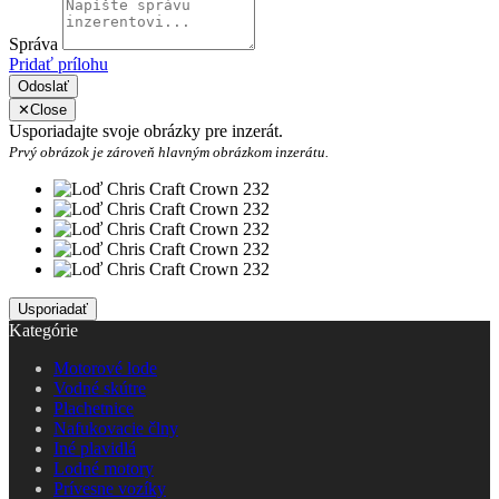
Správa
Pridať prílohu
Odoslať
✕
Close
Usporiadajte svoje obrázky pre inzerát.
Prvý obrázok je zároveň hlavným obrázkom inzerátu.
Kategórie
Motorové lode
Vodné skútre
Plachetnice
Nafukovacie člny
Iné plavidlá
Lodné motory
Prívesne vozíky