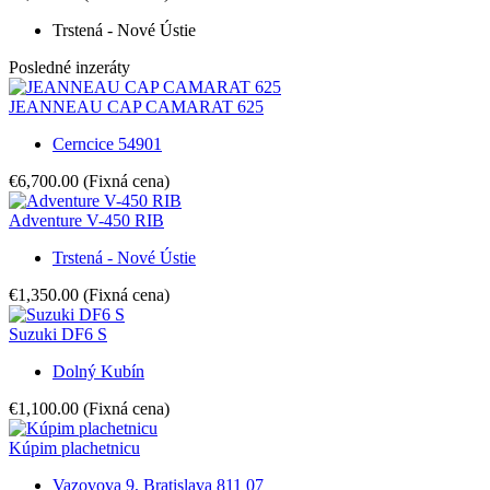
Trstená - Nové Ústie
Posledné inzeráty
JEANNEAU CAP CAMARAT 625
Cerncice 54901
€6,700.00
(Fixná cena)
Adventure V-450 RIB
Trstená - Nové Ústie
€1,350.00
(Fixná cena)
Suzuki DF6 S
Dolný Kubín
€1,100.00
(Fixná cena)
Kúpim plachetnicu
Vazovova 9, Bratislava 811 07