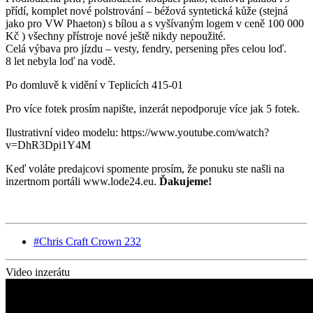
přídí, komplet nové polstrování – béžová syntetická kůže (stejná
jako pro VW Phaeton) s bílou a s vyšívaným logem v ceně 100 000
Kč ) všechny přístroje nové ještě nikdy nepoužité.
Celá výbava pro jízdu – vesty, fendry, persening přes celou loď.
8 let nebyla loď na vodě.
Po domluvě k vidění v Teplicích 415-01
Pro více fotek prosím napište, inzerát nepodporuje více jak 5 fotek.
Ilustrativní video modelu: https://www.youtube.com/watch?
v=DhR3Dpi1Y4M
Keď voláte predajcovi spomente prosím, že ponuku ste našli na
inzertnom portáli www.lode24.eu.
Ďakujeme!
#Chris Craft Crown 232
Video inzerátu