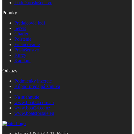
Lodné príslušenstvo
Ponuky
Predajcovia lodí
Servis
Charter
Poistenie
Financovanie
Príslušenstvo
Kurzy
Kapitáni
Odkazy
Podmienky inzercie
Kúpno-predajná zmluva
Na stiahnutie
www.boat24.com.au
www.boat24.co.nz
www.boatsforsale.eu
Hlavná 1284, 014 01, Bytča