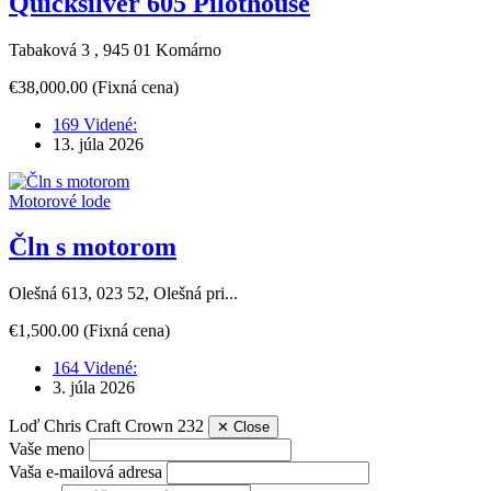
Quicksilver 605 Pilothouse
Tabaková 3 , 945 01 Komárno
€38,000.00
(Fixná cena)
169 Videné:
13. júla 2026
Motorové lode
Čln s motorom
Olešná 613, 023 52, Olešná pri...
€1,500.00
(Fixná cena)
164 Videné:
3. júla 2026
Loď Chris Craft Crown 232
✕
Close
Vaše meno
Vaša e-mailová adresa