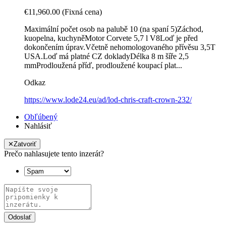
€11,960.00
(Fixná cena)
Maximální počet osob na palubě 10 (na spaní 5)Záchod,
kuopelna, kuchyněMotor Corvete 5,7 l V8Loď je před
dokončením úprav.Včetně nehomologovaného přívěsu 3,5T
USA.Loď má platné CZ dokladyDélka 8 m šíře 2,5
mmProdloužená příď, prodloužené koupací plat...
Odkaz
https://www.lode24.eu/ad/lod-chris-craft-crown-232/
Obľúbený
Nahlásiť
✕
Zatvoriť
Prečo nahlasujete tento inzerát?
Odoslať