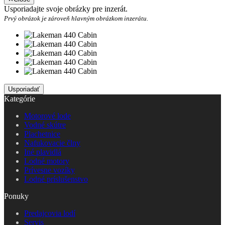
Usporiadajte svoje obrázky pre inzerát.
Prvý obrázok je zároveň hlavným obrázkom inzerátu.
Kategórie
Motorové lode
Vodné skútre
Plachetnice
Nafukovacie člny
Iné plavidlá
Lodné motory
Prívesne vozíky
Lodné príslušenstvo
Ponuky
Predajcovia lodí
Servis