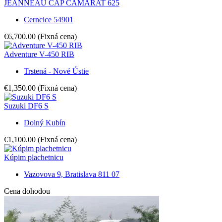
JEANNEAU CAP CAMARAT 625
Cerncice 54901
€6,700.00
(Fixná cena)
Adventure V-450 RIB
Trstená - Nové Ústie
€1,350.00
(Fixná cena)
Suzuki DF6 S
Dolný Kubín
€1,100.00
(Fixná cena)
Kúpim plachetnicu
Vazovova 9, Bratislava 811 07
Cena dohodou