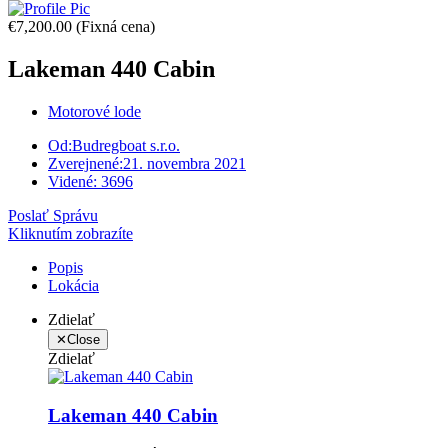
€7,200.00
(Fixná cena)
Lakeman 440 Cabin
Motorové lode
Od:
Budregboat s.r.o.
Zverejnené:
21. novembra 2021
Videné:
3696
Poslať Správu
Kliknutím zobrazíte
Popis
Lokácia
Zdielať
✕
Close
Zdielať
Lakeman 440 Cabin