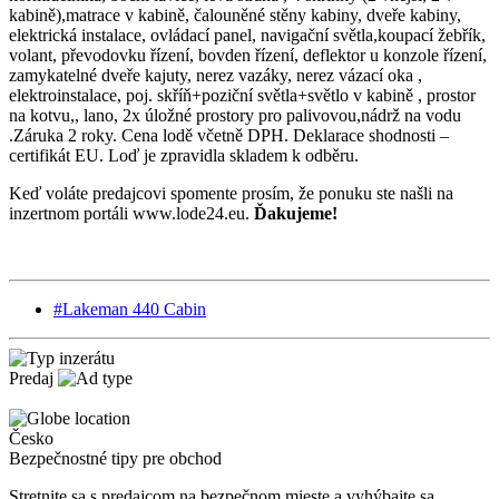
kabině),matrace v kabině, čalouněné stěny kabiny, dveře kabiny,
elektrická instalace, ovládací panel, navigační světla,koupací žebřík,
volant, převodovku řízení, bovden řízení, deflektor u konzole řízení,
zamykatelné dveře kajuty, nerez vazáky, nerez vázací oka ,
elektroinstalace, poj. skříň+poziční světla+světlo v kabině , prostor
na kotvu,, lano, 2x úložné prostory pro palivovou,nádrž na vodu
.Záruka 2 roky. Cena lodě včetně DPH. Deklarace shodnosti –
certifikát EU. Loď je zpravidla skladem k odběru.
Keď voláte predajcovi spomente prosím, že ponuku ste našli na
inzertnom portáli www.lode24.eu.
Ďakujeme!
#Lakeman 440 Cabin
Predaj
Česko
Bezpečnostné tipy pre obchod
Stretnite sa s predajcom na bezpečnom mieste
a v
yhýbajte sa