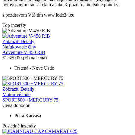
hotovostným transakciám a taktiež
p
ozor na nereálne ponuky.
s pozdravom Váš tím www.lode24.eu
Top inzeráty
Zobraziť Detaily
Nafukovacie člny
Adventure V-450 RIB
€1,350.00
(Fixná cena)
Trstená - Nové Ústie
Zobraziť Detaily
Motorové lode
SPORT500 +MERCURY 75
Cena dohodou
Petra Karvaša
Posledné inzeráty