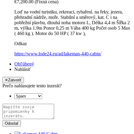
€7,200.00
(Fixná cena)
Loď na vodní turistiku, rekreaci, rybaření. na řeky, jezera,
přehradní nádrže, moře. Stabilní a směrový, kat. C i na
pobřežní plavbu, dlouhá noha motoru L, Délka 4,4 m Šířka 2
m, výška 1.9m Ponor 0,25 m Váha 400 kg Počet osob 5 Max
( 460 kg ). Motor do 50 HP ( 37 kw ),
Odkaz
https://www.lode24.eu/ad/lakeman-440-cabin/
Obľúbený
Nahlásiť
✕
Zatvoriť
Prečo nahlasujete tento inzerát?
Odoslať