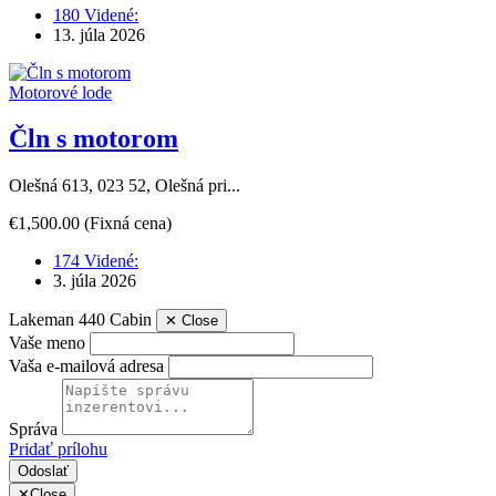
180 Videné:
13. júla 2026
Motorové lode
Čln s motorom
Olešná 613, 023 52, Olešná pri...
€1,500.00
(Fixná cena)
174 Videné:
3. júla 2026
Lakeman 440 Cabin
✕
Close
Vaše meno
Vaša e-mailová adresa
Správa
Pridať prílohu
Odoslať
✕
Close