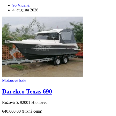
96 Videné:
4. augusta 2026
Motorové lode
Darekco Texas 690
Ružová 5, 92001 Hlohovec
€40,000.00
(Fixná cena)