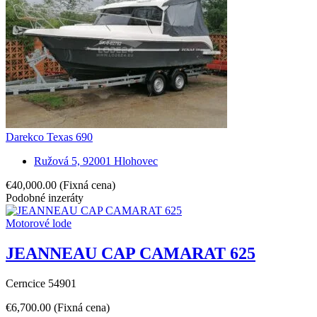
Darekco Texas 690
Ružová 5, 92001 Hlohovec
€40,000.00
(Fixná cena)
Podobné inzeráty
Motorové lode
JEANNEAU CAP CAMARAT 625
Cerncice 54901
€6,700.00
(Fixná cena)