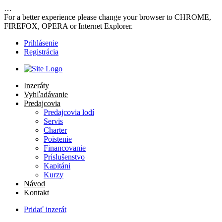
…
For a better experience please change your browser to CHROME,
FIREFOX, OPERA or Internet Explorer.
Prihlásenie
Registrácia
Inzeráty
Vyhľadávanie
Predajcovia
Predajcovia lodí
Servis
Charter
Poistenie
Financovanie
Príslušenstvo
Kapitáni
Kurzy
Návod
Kontakt
Pridať inzerát