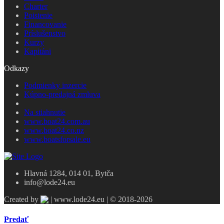
Charter
Poistenie
Financovanie
Príslušenstvo
Kurzy
Kapitáni
Odkazy
Podmienky inzercie
Kúpno-predajná zmluva
Na stiahnutie
www.boat24.com.au
www.boat24.co.nz
www.boatsforsale.eu
Hlavná 1284, 014 01, Bytča
info@lode24.eu
Created by
| www.lode24.eu | © 2018-2026
Predať