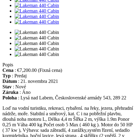
Popis
Cena
:
€7,200.00
(Fixná cena)
Typ
:
Predaj
Dátum
:
21. novembra 2021
Stav
:
Nové
Záruka
:
Áno
Poloha
:
Lysá nad Labem, Československé armády 543, 289 22
Loď na vodní turistiku, rekreaci, rybaření. na řeky, jezera, přehradní
nádrže, moře. Stabilní a směrový, kat. C i na pobřežní plavbu,
dlouhá noha motoru L, Délka 4,4 m Šířka 2 m, výška 1.9m Ponor
0,25 m Váha 400 kg Počet osob 5 Max ( 460 kg ). Motor do 50 HP
( 37 kw ), Výbava: sada zábradlí, 4 zarážky,systém řízení, sedadlo
kormidelníka, boční lavice, levá strana , 4 skříňky (2 vnější, 2 v