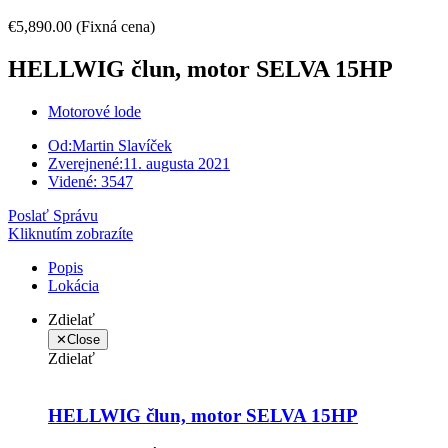
€5,890.00
(Fixná cena)
HELLWIG člun, motor SELVA 15HP
Motorové lode
Od:
Martin Slavíček
Zverejnené:
11. augusta 2021
Videné:
3547
Poslať Správu
Kliknutím zobrazíte
Popis
Lokácia
Zdielať
✕
Close
Zdielať
HELLWIG člun, motor SELVA 15HP