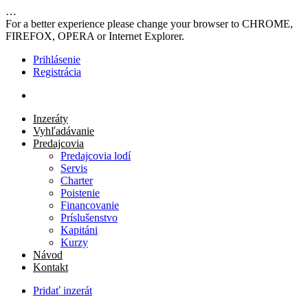
…
For a better experience please change your browser to CHROME,
FIREFOX, OPERA or Internet Explorer.
Prihlásenie
Registrácia
Inzeráty
Vyhľadávanie
Predajcovia
Predajcovia lodí
Servis
Charter
Poistenie
Financovanie
Príslušenstvo
Kapitáni
Kurzy
Návod
Kontakt
Pridať inzerát