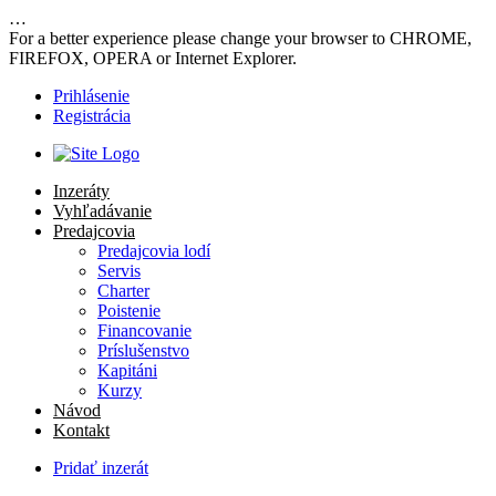
…
For a better experience please change your browser to CHROME,
FIREFOX, OPERA or Internet Explorer.
Prihlásenie
Registrácia
Inzeráty
Vyhľadávanie
Predajcovia
Predajcovia lodí
Servis
Charter
Poistenie
Financovanie
Príslušenstvo
Kapitáni
Kurzy
Návod
Kontakt
Pridať inzerát