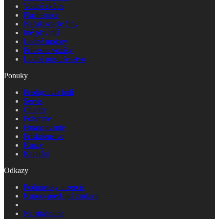
Vodné skútre
Plachetnice
Nafukovacie člny
Iné plavidlá
Lodné motory
Prívesne vozíky
Lodné príslušenstvo
Ponuky
Predajcovia lodí
Servis
Charter
Poistenie
Financovanie
Príslušenstvo
Kurzy
Kapitáni
Odkazy
Podmienky inzercie
Kúpno-predajná zmluva
Na stiahnutie