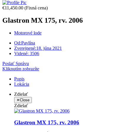
€11,450.00
(Fixná cena)
Glastron MX 175, rv. 2006
Motorové lode
Od:
Pavlína
Zverejnené:
18. júna 2021
Videné:
3506
Poslať Správu
Kliknutím zobrazíte
Popis
Lokácia
Zdielať
✕
Close
Zdielať
Glastron MX 175, rv. 2006