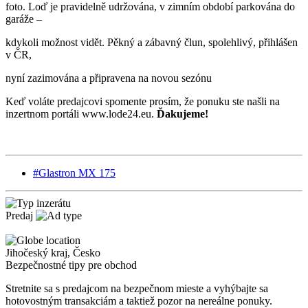
foto. Loď je pravidelně udržována, v zimním období parkována do
garáže –
kdykoli možnost vidět. Pěkný a zábavný člun, spolehlivý, přihlášen
v ČR,
nyní zazimována a připravena na novou sezónu
Keď voláte predajcovi spomente prosím, že ponuku ste našli na
inzertnom portáli www.lode24.eu.
Ďakujeme!
#Glastron MX 175
Predaj
Jihočeský kraj
,
Česko
Bezpečnostné tipy pre obchod
Stretnite sa s predajcom na bezpečnom mieste
a v
yhýbajte sa
hotovostným transakciám a taktiež
p
ozor na nereálne ponuky.