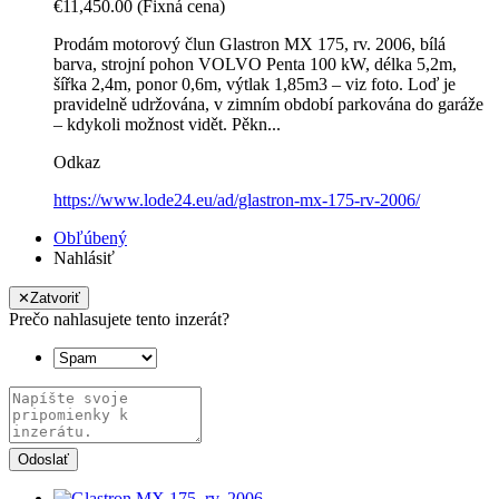
€11,450.00
(Fixná cena)
Prodám motorový člun Glastron MX 175, rv. 2006, bílá
barva, strojní pohon VOLVO Penta 100 kW, délka 5,2m,
šířka 2,4m, ponor 0,6m, výtlak 1,85m3 – viz foto. Loď je
pravidelně udržována, v zimním období parkována do garáže
– kdykoli možnost vidět. Pěkn...
Odkaz
https://www.lode24.eu/ad/glastron-mx-175-rv-2006/
Obľúbený
Nahlásiť
✕
Zatvoriť
Prečo nahlasujete tento inzerát?
Odoslať