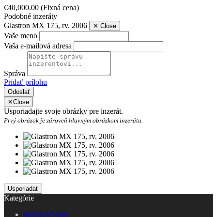
€40,000.00
(Fixná cena)
Podobné inzeráty
Glastron MX 175, rv. 2006
✕
Close
Vaše meno
Vaša e-mailová adresa
Správa
Pridať prílohu
Odoslať
✕
Close
Usporiadajte svoje obrázky pre inzerát.
Prvý obrázok je zároveň hlavným obrázkom inzerátu.
Kategórie
Motorové lode