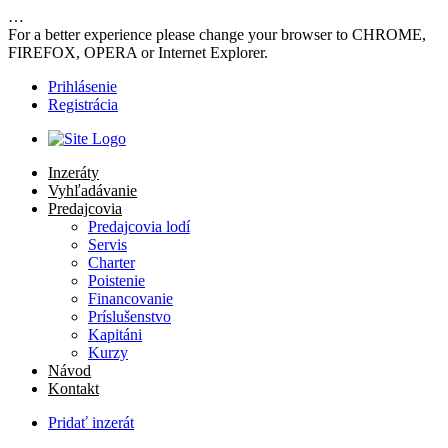
…
For a better experience please change your browser to CHROME,
FIREFOX, OPERA or Internet Explorer.
Prihlásenie
Registrácia
Inzeráty
Vyhľadávanie
Predajcovia
Predajcovia lodí
Servis
Charter
Poistenie
Financovanie
Príslušenstvo
Kapitáni
Kurzy
Návod
Kontakt
Pridať inzerát