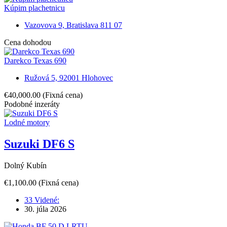
Kúpim plachetnicu
Vazovova 9, Bratislava 811 07
Cena dohodou
Darekco Texas 690
Ružová 5, 92001 Hlohovec
€40,000.00
(Fixná cena)
Podobné inzeráty
Lodné motory
Suzuki DF6 S
Dolný Kubín
€1,100.00
(Fixná cena)
33 Videné:
30. júla 2026