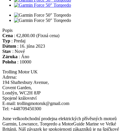
Popis
Cena
:
€2,800.00
(Fixná cena)
Typ
:
Predaj
Dátum
:
16. júna 2023
Stav
:
Nové
Záruka
:
Áno
Poloha
:
10000
Trolling Motor UK
Adresa:
194 Shaftesbury Avenue,
Covent Garden,
Londýn, WC2H 8JP
Spojené království
E-mail: trollingmotoruk@gmail.com
Tel: +448709450300
Jsme velkoobchodní prodejna elektrických přívěsných motorů
Garmin, Lowrance, Torqeedo a MotorGuide Marine ve Velké
Británii. Náš závazek ke spokojenosti zákazníků je na špičkové