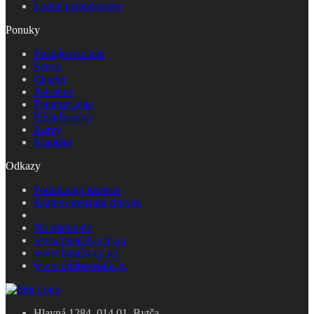
Lodné príslušenstvo
Ponuky
Predajcovia lodí
Servis
Charter
Poistenie
Financovanie
Príslušenstvo
Kurzy
Kapitáni
Odkazy
Podmienky inzercie
Kúpno-predajná zmluva
Na stiahnutie
www.boat24.com.au
www.boat24.co.nz
www.boatsforsale.eu
Hlavná 1284, 014 01, Bytča