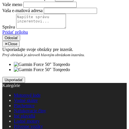
Vaše meno
Vaša e-mailová adresa
Správa
Pridať prílohu
Odoslať
✕
Close
Usporiadajte svoje obrázky pre inzerát.
Prvý obrázok je zároveň hlavným obrázkom inzerátu.
Kategórie
Motorové lode
Vodné skútre
Plachetnice
Nafukovacie člny
Iné plavidlá
Lodné motory
Prívesne vozíky