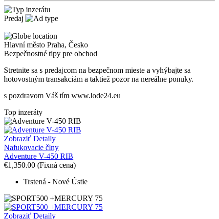
Predaj
Hlavní město Praha
,
Česko
Bezpečnostné tipy pre obchod
Stretnite sa s predajcom na bezpečnom mieste
a v
yhýbajte sa
hotovostným transakciám a taktiež
p
ozor na nereálne ponuky.
s pozdravom Váš tím www.lode24.eu
Top inzeráty
Zobraziť Detaily
Nafukovacie člny
Adventure V-450 RIB
€1,350.00
(Fixná cena)
Trstená - Nové Ústie
Zobraziť Detaily