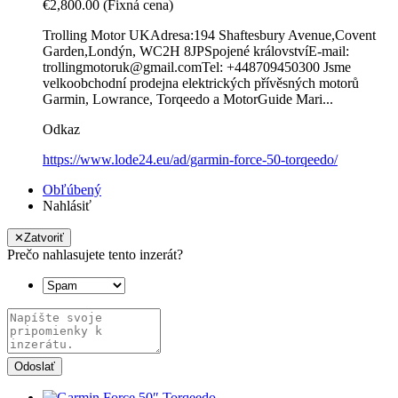
€2,800.00
(Fixná cena)
Trolling Motor UKAdresa:194 Shaftesbury Avenue,Covent
Garden,Londýn, WC2H 8JPSpojené královstvíE-mail:
trollingmotoruk@gmail.comTel: +448709450300 Jsme
velkoobchodní prodejna elektrických přívěsných motorů
Garmin, Lowrance, Torqeedo a MotorGuide Mari...
Odkaz
https://www.lode24.eu/ad/garmin-force-50-torqeedo/
Obľúbený
Nahlásiť
✕
Zatvoriť
Prečo nahlasujete tento inzerát?
Odoslať