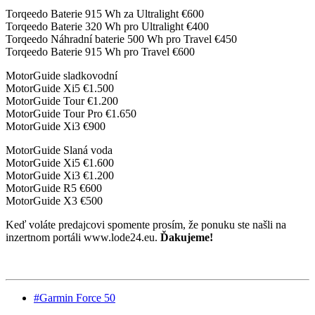
Torqeedo Baterie 915 Wh za Ultralight €600
Torqeedo Baterie 320 Wh pro Ultralight €400
Torqeedo Náhradní baterie 500 Wh pro Travel €450
Torqeedo Baterie 915 Wh pro Travel €600
MotorGuide sladkovodní
MotorGuide Xi5 €1.500
MotorGuide Tour €1.200
MotorGuide Tour Pro €1.650
MotorGuide Xi3 €900
MotorGuide Slaná voda
MotorGuide Xi5 €1.600
MotorGuide Xi3 €1.200
MotorGuide R5 €600
MotorGuide X3 €500
Keď voláte predajcovi spomente prosím, že ponuku ste našli na
inzertnom portáli www.lode24.eu.
Ďakujeme!
#Garmin Force 50