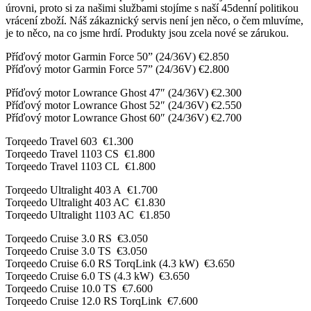
úrovni, proto si za našimi službami stojíme s naší 45denní politikou
vrácení zboží. Náš zákaznický servis není jen něco, o čem mluvíme,
je to něco, na co jsme hrdí. Produkty jsou zcela nové se zárukou.
Příďový motor Garmin Force 50” (24/36V) €2.850
Příďový motor Garmin Force 57” (24/36V) €2.800
Příďový motor Lowrance Ghost 47″ (24/36V) €2.300
Příďový motor Lowrance Ghost 52″ (24/36V) €2.550
Příďový motor Lowrance Ghost 60″ (24/36V) €2.700
Torqeedo Travel 603 €1.300
Torqeedo Travel 1103 CS €1.800
Torqeedo Travel 1103 CL €1.800
Torqeedo Ultralight 403 A €1.700
Torqeedo Ultralight 403 AC €1.830
Torqeedo Ultralight 1103 AC €1.850
Torqeedo Cruise 3.0 RS €3.050
Torqeedo Cruise 3.0 TS €3.050
Torqeedo Cruise 6.0 RS TorqLink (4.3 kW) €3.650
Torqeedo Cruise 6.0 TS (4.3 kW) €3.650
Torqeedo Cruise 10.0 TS €7.600
Torqeedo Cruise 12.0 RS TorqLink €7.600