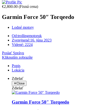
€2,800.00
(Fixná cena)
Garmin Force 50″ Torqeedo
Lodné motory
Od:
trollingmotoruk
Zverejnené:
16. júna 2023
Videné:
2224
Poslať Správu
Kliknutím zobrazíte
Popis
Lokácia
Zdielať
✕
Close
Zdielať
Garmin Force 50″ Torqeedo