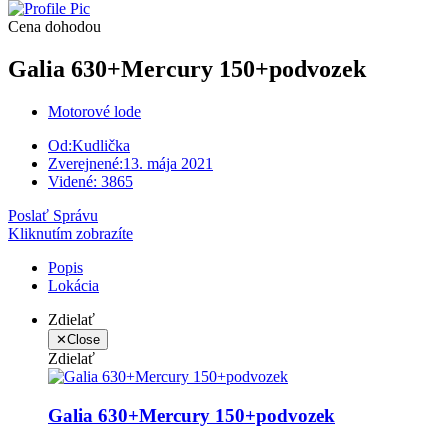
Cena dohodou
Galia 630+Mercury 150+podvozek
Motorové lode
Od:
Kudlička
Zverejnené:
13. mája 2021
Videné:
3865
Poslať Správu
Kliknutím zobrazíte
Popis
Lokácia
Zdielať
✕
Close
Zdielať
Galia 630+Mercury 150+podvozek