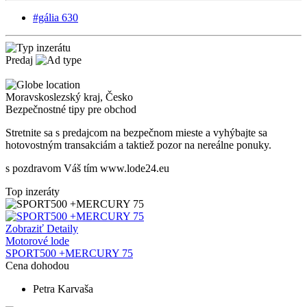
#gália 630
Predaj
Moravskoslezský kraj
,
Česko
Bezpečnostné tipy pre obchod
Stretnite sa s predajcom na bezpečnom mieste
a v
yhýbajte sa
hotovostným transakciám a taktiež
p
ozor na nereálne ponuky.
s pozdravom Váš tím www.lode24.eu
Top inzeráty
Zobraziť Detaily
Motorové lode
SPORT500 +MERCURY 75
Cena dohodou
Petra Karvaša