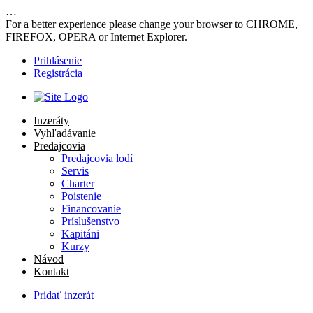
…
For a better experience please change your browser to CHROME,
FIREFOX, OPERA or Internet Explorer.
Prihlásenie
Registrácia
Inzeráty
Vyhľadávanie
Predajcovia
Predajcovia lodí
Servis
Charter
Poistenie
Financovanie
Príslušenstvo
Kapitáni
Kurzy
Návod
Kontakt
Pridať inzerát