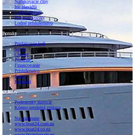
Nafukovacie člny
Iné plavidlá
Lodné motory
Prívesne vozíky
Lodné príslušenstvo
Ponuky
Predajcovia lodí
Servis
Charter
Poistenie
Financovanie
Príslušenstvo
Kurzy
Kapitáni
Odkazy
Podmienky inzercie
Kúpno-predajná zmluva
Na stiahnutie
www.boat24.com.au
www.boat24.co.nz
www.boatsforsale.eu