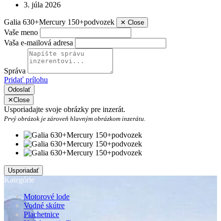
3. júla 2026
Galia 630+Mercury 150+podvozek
✕
Close
Vaše meno
Vaša e-mailová adresa
Správa
Pridať prílohu
Odoslať
✕
Close
Usporiadajte svoje obrázky pre inzerát.
Prvý obrázok je zároveň hlavným obrázkom inzerátu.
Kategórie
Motorové lode
Vodné skútre
Plachetnice