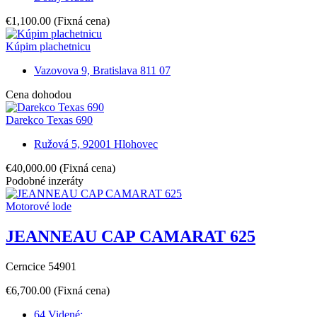
€1,100.00
(Fixná cena)
Kúpim plachetnicu
Vazovova 9, Bratislava 811 07
Cena dohodou
Darekco Texas 690
Ružová 5, 92001 Hlohovec
€40,000.00
(Fixná cena)
Podobné inzeráty
Motorové lode
JEANNEAU CAP CAMARAT 625
Cerncice 54901
€6,700.00
(Fixná cena)
64 Videné: