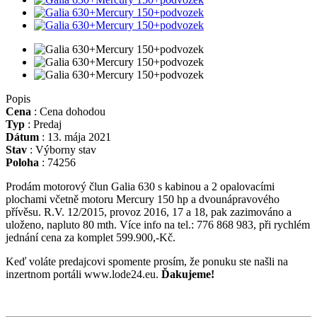
Popis
Cena
:
Cena dohodou
Typ
:
Predaj
Dátum
:
13. mája 2021
Stav
:
Výborny stav
Poloha
:
74256
Prodám motorový člun Galia 630 s kabinou a 2 opalovacími
plochami včetně motoru Mercury 150 hp a dvounápravového
přívěsu. R.V. 12/2015, provoz 2016, 17 a 18, pak zazimováno a
uloženo, napluto 80 mth. Více info na tel.: 776 868 983, při rychlém
jednání cena za komplet 599.900,-Kč.
Keď voláte predajcovi spomente prosím, že ponuku ste našli na
inzertnom portáli www.lode24.eu.
Ďakujeme!