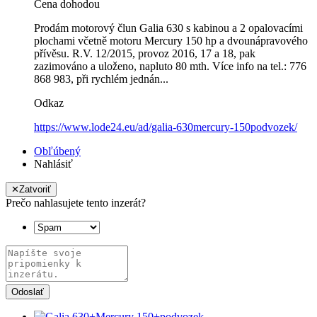
Cena dohodou
Prodám motorový člun Galia 630 s kabinou a 2 opalovacími
plochami včetně motoru Mercury 150 hp a dvounápravového
přívěsu. R.V. 12/2015, provoz 2016, 17 a 18, pak
zazimováno a uloženo, napluto 80 mth. Více info na tel.: 776
868 983, při rychlém jednán...
Odkaz
https://www.lode24.eu/ad/galia-630mercury-150podvozek/
Obľúbený
Nahlásiť
✕
Zatvoriť
Prečo nahlasujete tento inzerát?
Odoslať