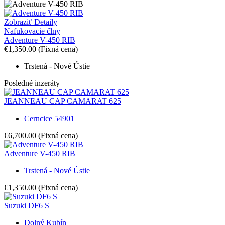
Zobraziť Detaily
Nafukovacie člny
Adventure V-450 RIB
€1,350.00
(Fixná cena)
Trstená - Nové Ústie
Posledné inzeráty
JEANNEAU CAP CAMARAT 625
Cerncice 54901
€6,700.00
(Fixná cena)
Adventure V-450 RIB
Trstená - Nové Ústie
€1,350.00
(Fixná cena)
Suzuki DF6 S
Dolný Kubín