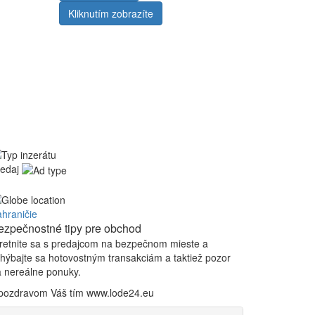
Kliknutím zobrazíte
edaj
hraničie
ezpečnostné tipy pre obchod
retnite sa s predajcom na bezpečnom mieste
a
hýbajte sa hotovostným transakciám a taktiež
p
ozor
 nereálne ponuky.
 pozdravom Váš tím www.lode24.eu