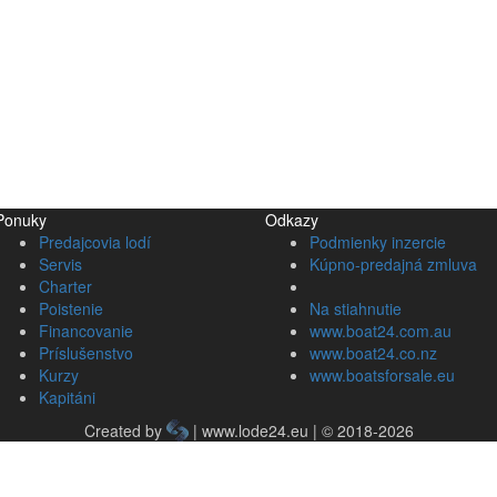
Ponuky
Odkazy
Predajcovia lodí
Podmienky inzercie
Servis
Kúpno-predajná zmluva
Charter
Poistenie
Na stiahnutie
Financovanie
www.boat24.com.au
Príslušenstvo
www.boat24.co.nz
Kurzy
www.boatsforsale.eu
Kapitáni
Created by
| www.lode24.eu | © 2018-2026