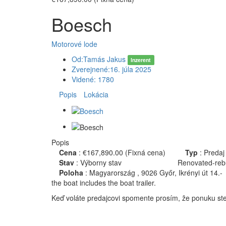
Boesch
Motorové lode
Od:
Tamás Jakus
Inzerent
Zverejnené:
16. júla 2025
Videné:
1780
Popis
Lokácia
Popis
Cena
:
€167,890.00
(Fixná cena)
Typ
:
Predaj
Stav
:
Výborny stav
Renovated-rebui
Poloha
:
Magyarország , 9026 Győr, Ikrényi út 14.-
the boat includes the boat trailer.
Keď voláte predajcovi spomente prosím, že ponuku ste