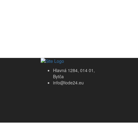
Hlavná 1284, 014 01,
Bytča
info@lode24.eu