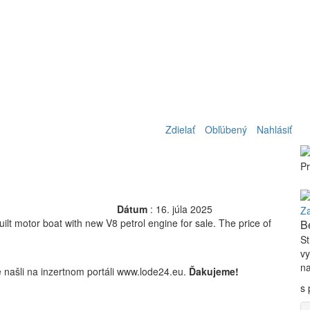
Zdielať
Obľúbený
Nahlásiť
Pr
Dátum
:
16. júla 2025
Za
lt motor boat with new V8 petrol engine for sale. The price of
B
St
v
y
na
 našli na inzertnom portáli www.lode24.eu.
Ďakujeme!
s