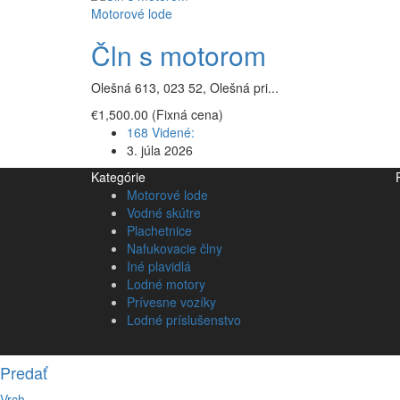
Motorové lode
Čln s motorom
Olešná 613, 023 52, Olešná pri...
€1,500.00
(Fixná cena)
168 Videné:
3. júla 2026
Kategórie
Motorové lode
Vodné skútre
Plachetnice
Nafukovacie člny
Iné plavidlá
Lodné motory
Prívesne vozíky
Lodné príslušenstvo
Predať
Vrch