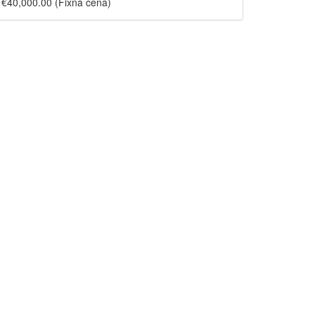
€40,000.00
(Fixná cena)