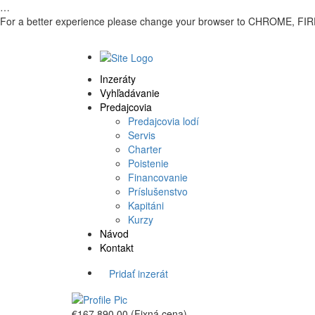
…
For a better experience please change your browser to CHROME, FIR
Inzeráty
Vyhľadávanie
Predajcovia
Predajcovia lodí
Servis
Charter
Poistenie
Financovanie
Príslušenstvo
Kapitáni
Kurzy
Návod
Kontakt
Pridať inzerát
€167,890.00
(Fixná cena)