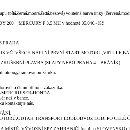
pu (bílá,černá,modrá,šedá,béžová) volitelná barva linky (červená,modrá
200 + MERCURY F 3,5 MH v hodnotě 35.046.- Kč
S PRAHA
S VČ. VŠECH NÁPLNÍ,PRVNÍ START MOTORU,VRTULE,BA
ZKUŠEBNÍ PLAVBA (SLAPY NEBO PRAHA 4 – BRÁNÍK)
odnotnou,garantovanou záruku.
otorového člunu přímo u zákazníka.
URY-MERCRUISER-HONDA
věr než v bance.
ku kontaktujte nás.
VÁNÍ.
TORŮ,ODTAH-TRANSPORT LODÍ.ODVOZ LODI PO CELÉ ČR
STĚ. VÝVOZNÍ SPZ ZAHRANIČÍ (např.na SLOVENSKO). Máme skl