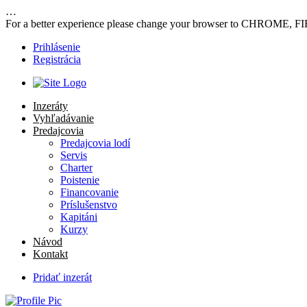
…
For a better experience please change your browser to CHROME, F
Prihlásenie
Registrácia
Inzeráty
Vyhľadávanie
Predajcovia
Predajcovia lodí
Servis
Charter
Poistenie
Financovanie
Príslušenstvo
Kapitáni
Kurzy
Návod
Kontakt
Pridať inzerát