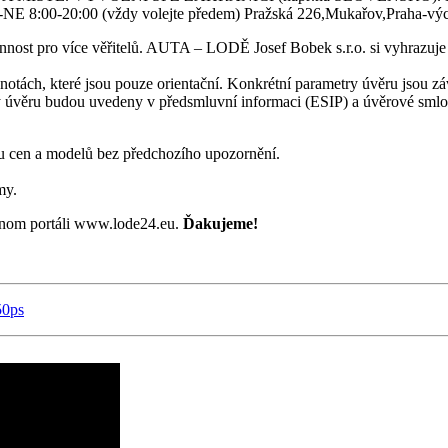
NE 8:00-20:00 (vždy volejte předem) Pražská 226,Mukařov,Praha-vý
ost pro více věřitelů. AUTA – LODĚ Josef Bobek s.r.o. si vyhrazuje
notách, které jsou pouze orientační. Konkrétní parametry úvěru jsou z
etry úvěru budou uvedeny v předsmluvní informaci (ESIP) a úvěrové sml
 cen a modelů bez předchozího upozornění.
my.
rtnom portáli www.lode24.eu.
Ďakujeme!
0ps