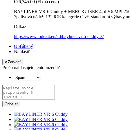
€76,345.00
(Fixná cena)
BAYLINER VR-6 Cuddy + MERCRUISER 4.5l V6 MPI 250ps S
7palivová nádrž: 132 lCE kategorie C vč. standardní výbavy,n
Odkaz
https://www.lode24.eu/ad/bayliner-vr-6-cuddy-3/
Obľúbený
Nahlásiť
✕
Zatvoriť
Prečo nahlasujete tento inzerát?
Odoslať