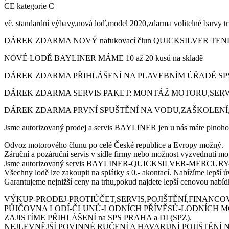
CE kategorie C
vč. standardní výbavy,nová loď,model 2020,zdarma volitelné barvy tru
DÁREK ZDARMA NOVÝ nafukovací člun QUICKSILVER TENDY 
NOVÉ LODĚ BAYLINER MÁME 10 až 20 kusů na skladě
DÁREK ZDARMA PŘIHLÁŠENÍ NA PLAVEBNÍM ÚŘADĚ SP
DÁREK ZDARMA SERVIS PAKET: MONTÁŽ MOTORU,SERVI
DÁREK ZDARMA PRVNÍ SPUŠTĚNÍ NA VODU,ZAŠKOLENÍ,
Jsme autorizovaný prodej a servis BAYLINER jen u nás máte plnoh
Odvoz motorového člunu po celé České republice a Evropy možný.
Záruční a pozáruční servis v sídle firmy nebo možnost vyzvednutí m
Jsme autorizovaný servis BAYLINER-QUICKSILVER-MERC
Všechny lodě lze zakoupit na splátky s 0.- akontací. Nabízíme lepší ú
Garantujeme nejnižší ceny na trhu,pokud najdete lepší cenovou nabíd
VÝKUP-PRODEJ-PROTIÚČET,SERVIS,POJIŠTĚNÍ,FINANCO
PŮJČOVNA LODÍ-ČLUNŮ-LODNÍCH PŘÍVĚSŮ-LODNÍCH MO
ZAJISTÍME PŘIHLÁŠENÍ na SPS PRAHA a DI (SPZ).
NEJLEVNĚJŠÍ POVINNÉ RUČENÍ A HAVARIJNÍ POJIŠTĚNÍ NA MÍ