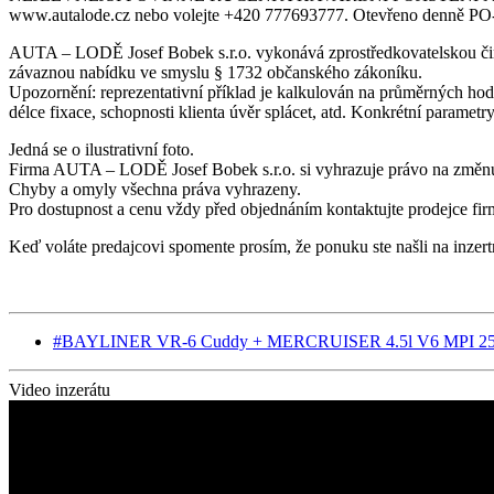
www.autalode.cz nebo volejte +420 777693777. Otevřeno denně PO-
AUTA – LODĚ Josef Bobek s.r.o. vykonává zprostředkovatelskou činn
závaznou nabídku ve smyslu § 1732 občanského zákoníku.
Upozornění: reprezentativní příklad je kalkulován na průměrných hod
délce fixace, schopnosti klienta úvěr splácet, atd. Konkrétní param
Jedná se o ilustrativní foto.
Firma AUTA – LODĚ Josef Bobek s.r.o. si vyhrazuje právo na změnu
Chyby a omyly všechna práva vyhrazeny.
Pro dostupnost a cenu vždy před objednáním kontaktujte prodejce fir
Keď voláte predajcovi spomente prosím, že ponuku ste našli na inze
#BAYLINER VR-6 Cuddy + MERCRUISER 4.5l V6 MPI 25
Video inzerátu