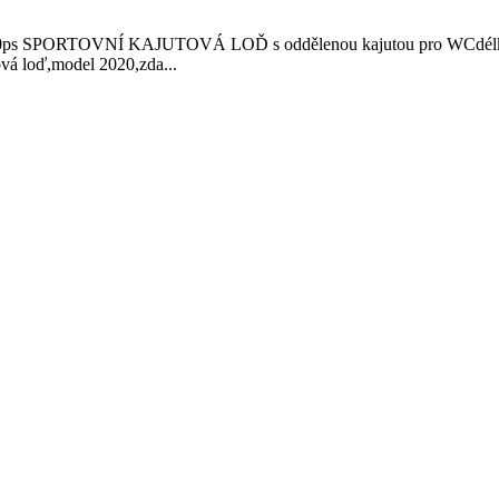
PORTOVNÍ KAJUTOVÁ LOĎ s oddělenou kajutou pro WCdélka: 6.8
ová loď,model 2020,zda...