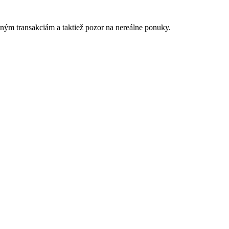
tným transakciám a taktiež
p
ozor na nereálne ponuky.