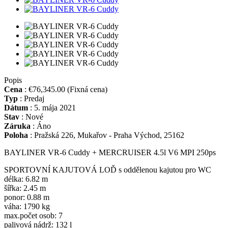
Popis
Cena
:
€76,345.00
(Fixná cena)
Typ
:
Predaj
Dátum
:
5. mája 2021
Stav
:
Nové
Záruka
:
Áno
Poloha
:
Pražská 226, Mukařov - Praha Východ, 25162
BAYLINER VR-6 Cuddy + MERCRUISER 4.5l V6 MPI 250ps
SPORTOVNÍ KAJUTOVÁ LOĎ s oddělenou kajutou pro WC
délka: 6.82 m
šířka: 2.45 m
ponor: 0.88 m
váha: 1790 kg
max.počet osob: 7
palivová nádrž: 132 l