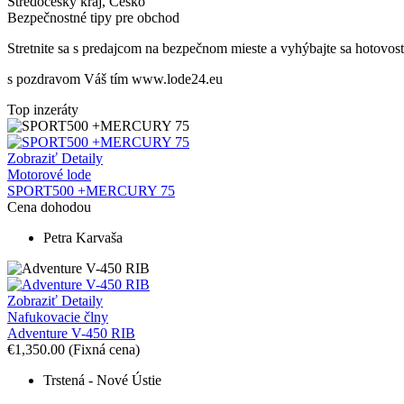
Středočeský kraj
,
Česko
Bezpečnostné tipy pre obchod
Stretnite sa s predajcom na bezpečnom mieste
a v
yhýbajte sa hotovos
s pozdravom Váš tím www.lode24.eu
Top inzeráty
Zobraziť Detaily
Motorové lode
SPORT500 +MERCURY 75
Cena dohodou
Petra Karvaša
Zobraziť Detaily
Nafukovacie člny
Adventure V-450 RIB
€1,350.00
(Fixná cena)
Trstená - Nové Ústie