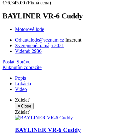
€76,345.00
(Fixná cena)
BAYLINER VR-6 Cuddy
Motorové lode
Od:
autalode@seznam.cz
Inzerent
Zverejnené:
5. mája 2021
Videné:
2936
Poslať Správu
Kliknutím zobrazíte
Popis
Lokácia
Video
Zdielať
✕
Close
Zdielať
BAYLINER VR-6 Cuddy