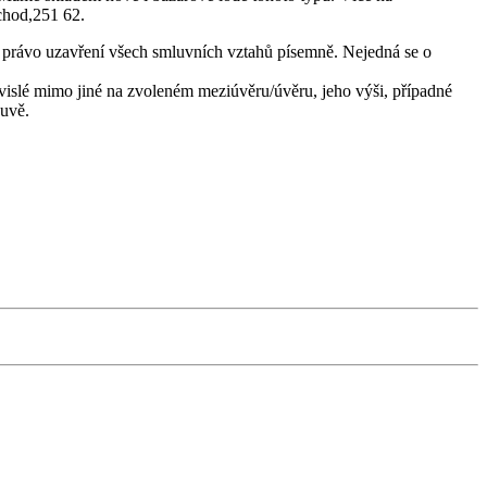
chod,251 62.
 právo uzavření všech smluvních vztahů písemně. Nejedná se o
ávislé mimo jiné na zvoleném meziúvěru/úvěru, jeho výši, případné
ouvě.