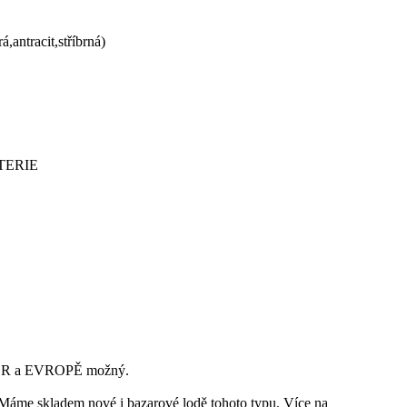
,antracit,stříbrná)
TERIE
 a EVROPĚ možný.
adem nové i bazarové lodě tohoto typu. Více na