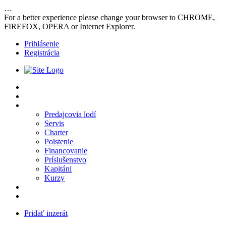
…
For a better experience please change your browser to CHROME,
FIREFOX, OPERA or Internet Explorer.
Prihlásenie
Registrácia
Inzeráty
Vyhľadávanie
Predajcovia
Predajcovia lodí
Servis
Charter
Poistenie
Financovanie
Príslušenstvo
Kapitáni
Kurzy
Návod
Kontakt
Pridať inzerát