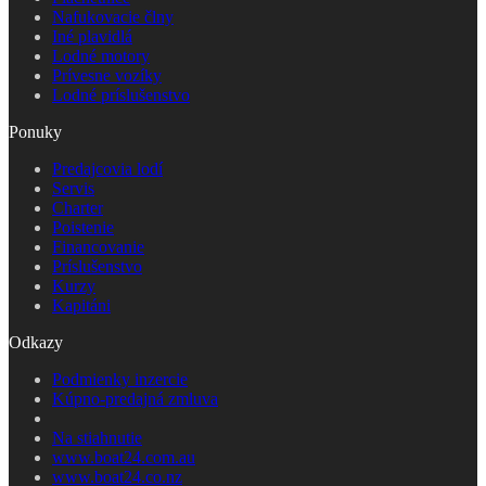
Nafukovacie člny
Iné plavidlá
Lodné motory
Prívesne vozíky
Lodné príslušenstvo
Ponuky
Predajcovia lodí
Servis
Charter
Poistenie
Financovanie
Príslušenstvo
Kurzy
Kapitáni
Odkazy
Podmienky inzercie
Kúpno-predajná zmluva
Na stiahnutie
www.boat24.com.au
www.boat24.co.nz