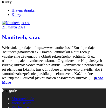
Kurzy
Hlavná stránka
Kurzy
21. marca 2021
Nautitech, s.r.o.
Webstánka predajcu: http://www.nautitech.sk/ Email predajcu:
nautitech@nautitech.sk Hlavnou činnosťou NautiTech je
vzdelávanie záujemcov v oblasti rekreačného jachtingu, či už
námornom, alebo vnútrozemskom. Organizovanie Kapitánskych
kurzov, kurzov Vodca malého plavidla. Konzultácie a poradenstvo
pri plánovaní lokality, trasy, či výbere charterového plavidla, ako i
samotné zabezpečenie plavidla po celom svete. Každoročne
realizujeme Flotilovú plavbu našich absolventov kurzov, […]
Read
More
Kategórie
Motorové lode
Vodné skútre
Plachetnice