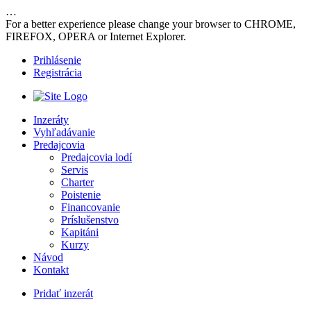
…
For a better experience please change your browser to CHROME,
FIREFOX, OPERA or Internet Explorer.
Prihlásenie
Registrácia
Inzeráty
Vyhľadávanie
Predajcovia
Predajcovia lodí
Servis
Charter
Poistenie
Financovanie
Príslušenstvo
Kapitáni
Kurzy
Návod
Kontakt
Pridať inzerát