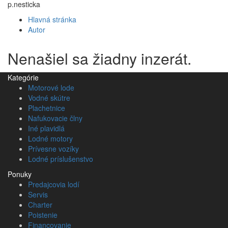
p.nesticka
Hlavná stránka
Autor
Nenašiel sa žiadny inzerát.
Kategórie
Motorové lode
Vodné skútre
Plachetnice
Nafukovacie člny
Iné plavidlá
Lodné motory
Prívesne vozíky
Lodné príslušenstvo
Ponuky
Predajcovia lodí
Servis
Charter
Poistenie
Financovanie