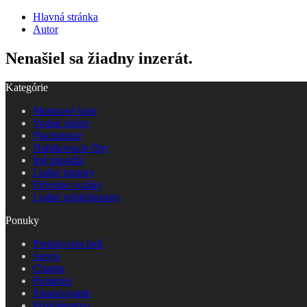
Hlavná stránka
Autor
Nenašiel sa žiadny inzerát.
Kategórie
Motorové lode
Vodné skútre
Plachetnice
Nafukovacie člny
Iné plavidlá
Lodné motory
Prívesne vozíky
Lodné príslušenstvo
Ponuky
Predajcovia lodí
Servis
Charter
Poistenie
Financovanie
Príslušenstvo