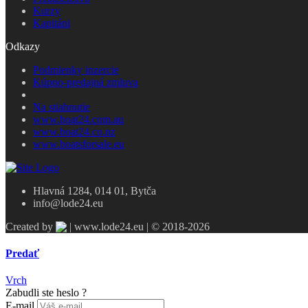
Kurzy
Kapitáni
Odkazy
Podmienky inzercie
Kúpno-predajná zmluva
Na stiahnutie
www.boat24.com.au
www.boat24.co.nz
www.boatsforsale.eu
Hlavná 1284, 014 01, Bytča
info@lode24.eu
Created by
| www.lode24.eu | © 2018-2026
Predať
Vrch
Zabudli ste heslo ?
E-mail