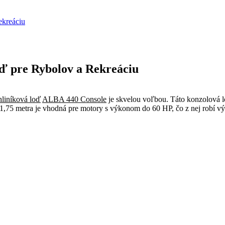
ekreáciu
ď pre Rybolov a Rekreáciu
hliníková loď
ALBA 440 Console
je skvelou voľbou. Táto konzolová l
u 1,75 metra je vhodná pre motory s výkonom do 60 HP, čo z nej robí 