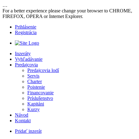
…
For a better experience please change your browser to CHROME,
FIREFOX, OPERA or Internet Explorer.
Prihlásenie
Registrácia
Inzeráty
Vyhľadávanie
Predajcovia
Predajcovia lodí
Servis
Charter
Poistenie
Financovanie
Príslušenstvo
Kapitáni
Kurzy
Návod
Kontakt
Pridať inzerát