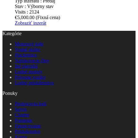
Typ inzerátu :
Predaj
Stav :
Výborny stav
Visits :
2124
€5,000.00
(Fixná cena)
Zobraziť inzerát
Kategórie
Motorové lode
Vodné skútre
Plachetnice
Nafukovacie člny
Iné plavidlá
Lodné motory
Prívesne vozíky
Lodné príslušenstvo
Ponuky
Predajcovia lodí
Servis
Charter
Poistenie
Financovanie
Príslušenstvo
Kurzy