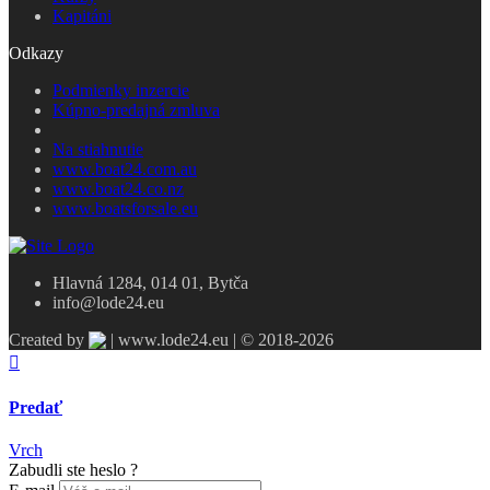
Kapitáni
Odkazy
Podmienky inzercie
Kúpno-predajná zmluva
Na stiahnutie
www.boat24.com.au
www.boat24.co.nz
www.boatsforsale.eu
Hlavná 1284, 014 01, Bytča
info@lode24.eu
Created by
| www.lode24.eu | © 2018-2026
Predať
Vrch
Zabudli ste heslo ?