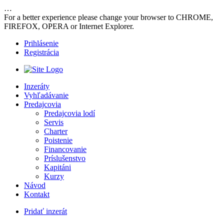
…
For a better experience please change your browser to CHROME,
FIREFOX, OPERA or Internet Explorer.
Prihlásenie
Registrácia
Inzeráty
Vyhľadávanie
Predajcovia
Predajcovia lodí
Servis
Charter
Poistenie
Financovanie
Príslušenstvo
Kapitáni
Kurzy
Návod
Kontakt
Pridať inzerát