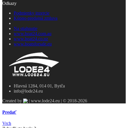
Odkazy
Podmienky inzercie
Kúpno-predajná zmluva
Na stiahnutie
www.boat24.com.au
www.boat24.co.nz
www.boatsforsale.eu
Hlavná 1284, 014 01, Bytča
info@lode24.eu
Created by
| www.lode24.eu | © 2018-2026
Predať
Vrch