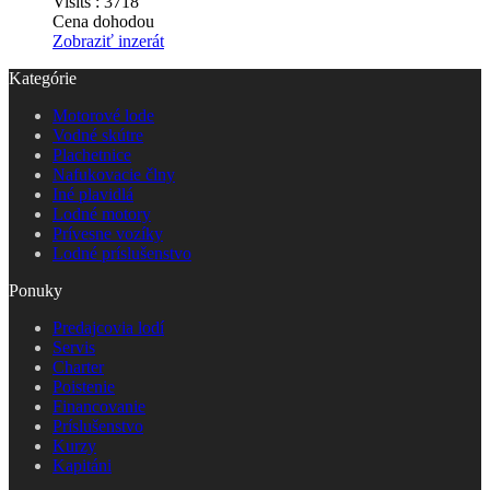
Visits :
3718
Cena dohodou
Zobraziť inzerát
Kategórie
Motorové lode
Vodné skútre
Plachetnice
Nafukovacie člny
Iné plavidlá
Lodné motory
Prívesne vozíky
Lodné príslušenstvo
Ponuky
Predajcovia lodí
Servis
Charter
Poistenie
Financovanie
Príslušenstvo
Kurzy
Kapitáni