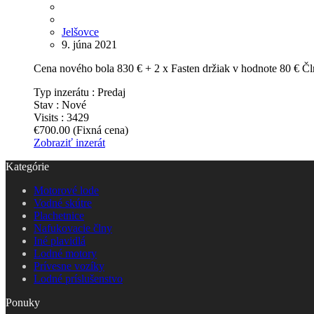
Jelšovce
9. júna 2021
Cena nového bola 830 € + 2 x Fasten držiak v hodnote 80 € Č
Typ inzerátu :
Predaj
Stav :
Nové
Visits :
3429
€700.00
(Fixná cena)
Zobraziť inzerát
Kategórie
Motorové lode
Vodné skútre
Plachetnice
Nafukovacie člny
Iné plavidlá
Lodné motory
Prívesne vozíky
Lodné príslušenstvo
Ponuky