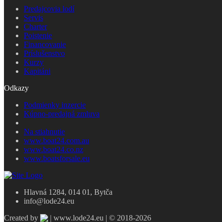
Predajcovia lodí
Servis
Charter
Poistenie
Financovanie
Príslušenstvo
Kurzy
Kapitáni
Odkazy
Podmienky inzercie
Kúpno-predajná zmluva
Na stiahnutie
www.boat24.com.au
www.boat24.co.nz
www.boatsforsale.eu
Hlavná 1284, 014 01, Bytča
info@lode24.eu
Created by
| www.lode24.eu | © 2018-2026