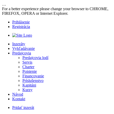
…
For a better experience please change your browser to CHROME,
FIREFOX, OPERA or Internet Explorer.
Prihlásenie
Registrácia
Inzeráty
Vyhľadávanie
Predajcovia
Predajcovia lodí
Servis
Charter
Poistenie
Financovanie
Príslušenstvo
Kapitáni
Kurzy
Návod
Kontakt
Pridať inzerát