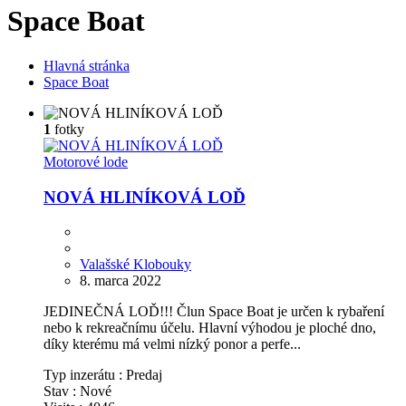
Space Boat
Hlavná stránka
Space Boat
1
fotky
Motorové lode
NOVÁ HLINÍKOVÁ LOĎ
Valašské Klobouky
8. marca 2022
JEDINEČNÁ LOĎ!!! Člun Space Boat je určen k rybaření
nebo k rekreačnímu účelu. Hlavní výhodou je ploché dno,
díky kterému má velmi nízký ponor a perfe...
Typ inzerátu :
Predaj
Stav :
Nové