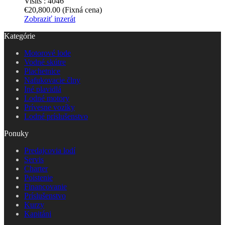
Visits :
4046
€20,800.00
(Fixná cena)
Zobraziť inzerát
Kategórie
Motorové lode
Vodné skútre
Plachetnice
Nafukovacie člny
Iné plavidlá
Lodné motory
Prívesne vozíky
Lodné príslušenstvo
Ponuky
Predajcovia lodí
Servis
Charter
Poistenie
Financovanie
Príslušenstvo
Kurzy
Kapitáni