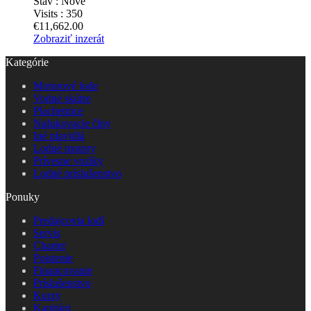
Stav :
Nové
Visits :
350
€11,662.00
Zobraziť inzerát
Kategórie
Motorové lode
Vodné skútre
Plachetnice
Nafukovacie člny
Iné plavidlá
Lodné motory
Prívesne vozíky
Lodné príslušenstvo
Ponuky
Predajcovia lodí
Servis
Charter
Poistenie
Financovanie
Príslušenstvo
Kurzy
Kapitáni