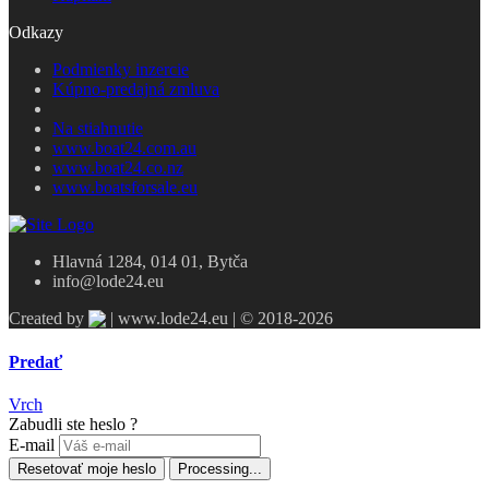
Odkazy
Podmienky inzercie
Kúpno-predajná zmluva
Na stiahnutie
www.boat24.com.au
www.boat24.co.nz
www.boatsforsale.eu
Hlavná 1284, 014 01, Bytča
info@lode24.eu
Created by
| www.lode24.eu | © 2018-2026
Predať
Vrch
Zabudli ste heslo ?
E-mail
Resetovať moje heslo
Processing...