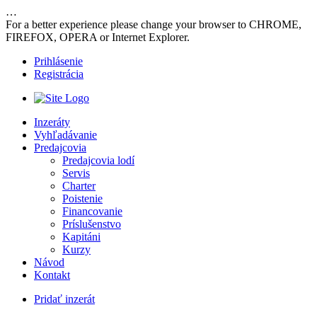
…
For a better experience please change your browser to CHROME,
FIREFOX, OPERA or Internet Explorer.
Prihlásenie
Registrácia
Inzeráty
Vyhľadávanie
Predajcovia
Predajcovia lodí
Servis
Charter
Poistenie
Financovanie
Príslušenstvo
Kapitáni
Kurzy
Návod
Kontakt
Pridať inzerát