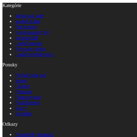
Kategórie
Motorové lode
Vodné skútre
Plachetnice
Nafukovacie člny
Iné plavidlá
Lodné motory
Prívesne vozíky
Lodné príslušenstvo
Ponuky
Predajcovia lodí
Servis
Charter
Poistenie
Financovanie
Príslušenstvo
Kurzy
Kapitáni
Odkazy
Podmienky inzercie