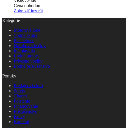
Visits :
2669
Cena dohodou
Zobraziť inzerát
Kategórie
Motorové lode
Vodné skútre
Plachetnice
Nafukovacie člny
Iné plavidlá
Lodné motory
Prívesne vozíky
Lodné príslušenstvo
Ponuky
Predajcovia lodí
Servis
Charter
Poistenie
Financovanie
Príslušenstvo
Kurzy
Kapitáni