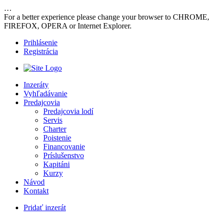
…
For a better experience please change your browser to CHROME,
FIREFOX, OPERA or Internet Explorer.
Prihlásenie
Registrácia
Inzeráty
Vyhľadávanie
Predajcovia
Predajcovia lodí
Servis
Charter
Poistenie
Financovanie
Príslušenstvo
Kapitáni
Kurzy
Návod
Kontakt
Pridať inzerát