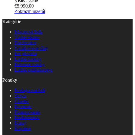
Visits :
2568
€5,990.00
Zobraziť inzerát
Kategórie
Motorové lode
Vodné skútre
Plachetnice
Nafukovacie člny
Iné plavidlá
Lodné motory
Prívesne vozíky
Lodné príslušenstvo
Ponuky
Predajcovia lodí
Servis
Charter
Poistenie
Financovanie
Príslušenstvo
Kurzy
Kapitáni