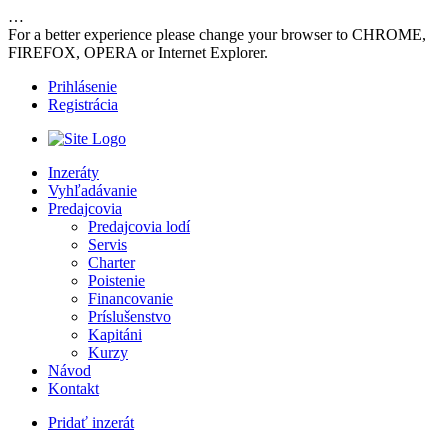
…
For a better experience please change your browser to CHROME,
FIREFOX, OPERA or Internet Explorer.
Prihlásenie
Registrácia
Inzeráty
Vyhľadávanie
Predajcovia
Predajcovia lodí
Servis
Charter
Poistenie
Financovanie
Príslušenstvo
Kapitáni
Kurzy
Návod
Kontakt
Pridať inzerát