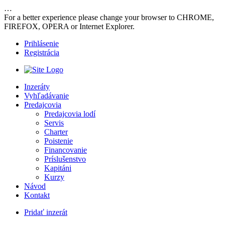
…
For a better experience please change your browser to CHROME,
FIREFOX, OPERA or Internet Explorer.
Prihlásenie
Registrácia
Inzeráty
Vyhľadávanie
Predajcovia
Predajcovia lodí
Servis
Charter
Poistenie
Financovanie
Príslušenstvo
Kapitáni
Kurzy
Návod
Kontakt
Pridať inzerát