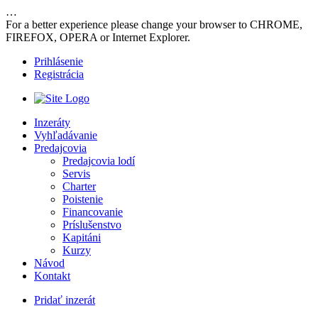
…
For a better experience please change your browser to CHROME,
FIREFOX, OPERA or Internet Explorer.
Prihlásenie
Registrácia
Inzeráty
Vyhľadávanie
Predajcovia
Predajcovia lodí
Servis
Charter
Poistenie
Financovanie
Príslušenstvo
Kapitáni
Kurzy
Návod
Kontakt
Pridať inzerát