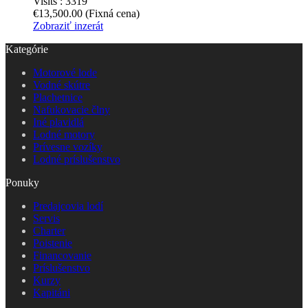
Visits :
3319
€13,500.00
(Fixná cena)
Zobraziť inzerát
Kategórie
Motorové lode
Vodné skútre
Plachetnice
Nafukovacie člny
Iné plavidlá
Lodné motory
Prívesne vozíky
Lodné príslušenstvo
Ponuky
Predajcovia lodí
Servis
Charter
Poistenie
Financovanie
Príslušenstvo
Kurzy
Kapitáni