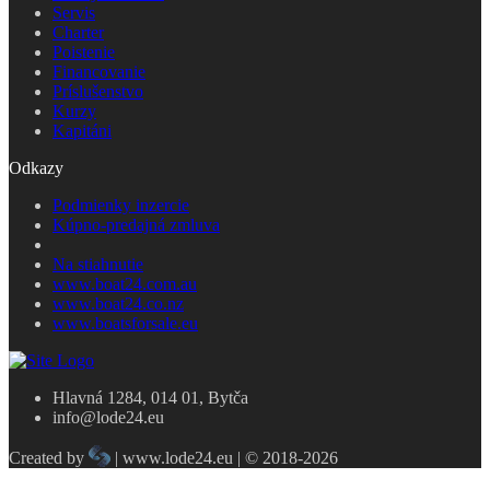
Servis
Charter
Poistenie
Financovanie
Príslušenstvo
Kurzy
Kapitáni
Odkazy
Podmienky inzercie
Kúpno-predajná zmluva
Na stiahnutie
www.boat24.com.au
www.boat24.co.nz
www.boatsforsale.eu
Hlavná 1284, 014 01, Bytča
info@lode24.eu
Created by
| www.lode24.eu | © 2018-2026