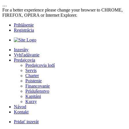
…
For a better experience please change your browser to CHROME,
FIREFOX, OPERA or Internet Explorer.
Prihlásenie
Registrácia
Inzeráty
Vyhľadávanie
Predajcovia
Predajcovia lodí
Servis
Charter
Poistenie
Financovanie
Príslušenstvo
Kapitáni
Kurzy
Návod
Kontakt
Pridať inzerát