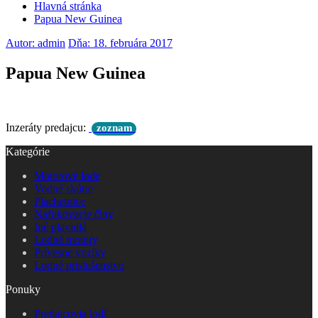
Hlavná stránka
Papua New Guinea
Autor: admin
Dňa: 18. februára 2017
Papua New Guinea
Inzeráty predajcu:
zoznam
Kategórie
Motorové lode
Vodné skútre
Plachetnice
Nafukovacie člny
Iné plavidlá
Lodné motory
Prívesne vozíky
Lodné príslušenstvo
Ponuky
Predajcovia lodí